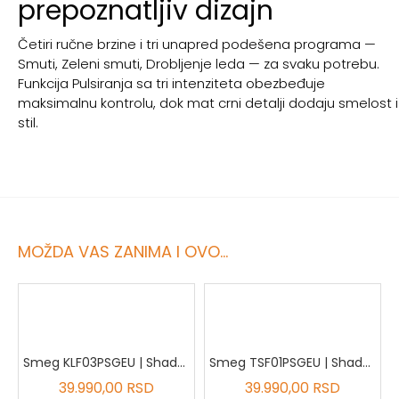
prepoznatljiv dizajn
Četiri ručne brzine i tri unapred podešena programa —
Smuti, Zeleni smuti, Drobljenje leda — za svaku potrebu.
Funkcija Pulsiranja sa tri intenziteta obezbeđuje
maksimalnu kontrolu, dok mat crni detalji dodaju smelost i
stil.
MOŽDA VAS ZANIMA I OVO...
ade Green frižider
Smeg KLF03PSGEU | Shade Green grejač za vodu
Smeg TSF01PSGEU | Shade Green toster sa dva otvora
39.990,00 RSD
39.990,00 RSD