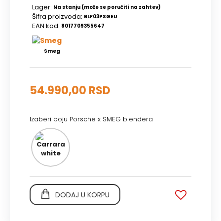
Lager:
Na stanju (može se poručiti na zahtev)
Šifra proizvoda:
BLF03PSGEU
EAN kod:
8017709355647
Smeg
54.990,00 RSD
Izaberi boju Porsche x SMEG blendera
Carrara
white
DODAJ U KORPU