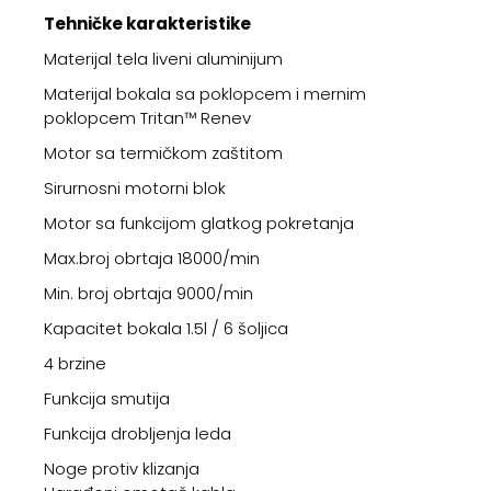
Tehničke karakteristike
Materijal tela liveni aluminijum
Materijal bokala sa poklopcem i mernim
poklopcem Tritan™ Renev
Motor sa termičkom zaštitom
Sirurnosni motorni blok
Motor sa funkcijom glatkog pokretanja
Max.broj obrtaja 18000/min
Min. broj obrtaja 9000/min
Kapacitet bokala 1.5l / 6 šoljica
4 brzine
Funkcija smutija
Funkcija drobljenja leda
Noge protiv klizanja