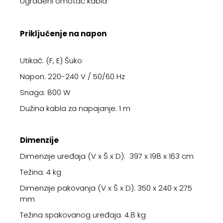
Ugrađeni omotač kabla
Priključenje na napon
Utikač: (F, E) Šuko
Napon: 220-240 V / 50/60 Hz
Snaga: 800 W
Dužina kabla za napajanje: 1 m
Dimenzije
Dimenzije uređaja (V x Š x D): 397 x 198 x 163 cm
Težina: 4 kg
Dimenzije pakovanja (V x Š x D): 350 x 240 x 275
mm
Težina spakovanog uređaja: 4.8 kg