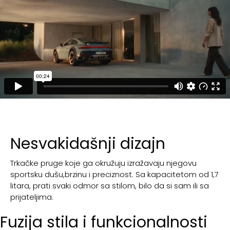
Nesvakidašnji dizajn
Trkačke pruge koje ga okružuju izražavaju njegovu
sportsku dušu,brzinu i preciznost. Sa kapacitetom od 1,7
litara, prati svaki odmor sa stilom, bilo da si sam ili sa
prijateljima.
Fuzija stila i funkcionalnosti