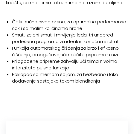
kućištu, sa mat crnim akcentima na raznim detaljima.
Četiri ručna nivoa brzine, za optimalne performanse
čak i sa malim količinama hrane
Smuti, zeleni smuti i mrvljenje leda: tri unapred
podešena programa za idealan konačni rezultat
Funkcija automatskog čišćenja za brzo i efikasno
čišćenje, omogućavajući različite pripreme u nizu
Prilagođene pripreme zahvaljujući trima nivoima
intenziteta pulsne funkcije
Poklopac sa mernom šoljom, za bezbedno i lako
dodavanje sastojaka tokom blendiranja