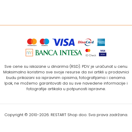
Sve cene su iskazane u dinarima (RSD). PDV je uračunat u cenu.
Maksimalno koristimo sve svoje resurse da svi artikli u prodavnici
budu prikazani sa ispravnim opisima, fotografijama i cenama.
Ipak, ne možemo garantovati da su sve navedene informacije i
fotografije artikala u potpunosti ispravne.
Copyright © 2010-
2026. RESTART Shop doo. Sva prava zadržana.
Softverska izrada: