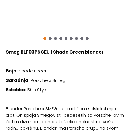
Smeg BLF03PSGEU | Shade Green blender
Boja:
Shade Green
Saradnja:
Porsche x Smeg
Estetika:
50's Style
Blender Porsche x SMEG je praktičan i stilski kuhinjski
alat. On spaja Smegov stil pedesetih sa Porsche-ovim
čistim dizajnom, donoseći funkcionalnost na vašu
radnu površinu. Blender ima Porsche prugu na svom