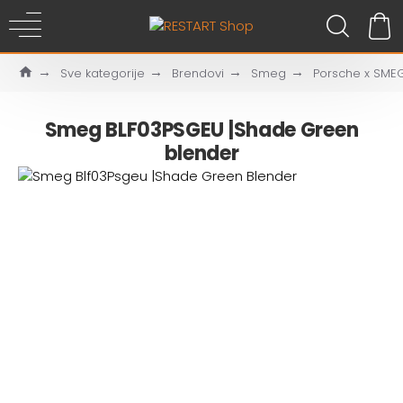
Sve kategorije
Brendovi
Smeg
Porsche x SME
Smeg BLF03PSGEU |Shade Green
blender