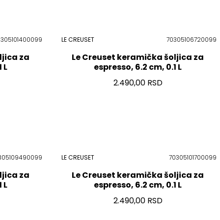
0305101400099
LE CREUSET
70305106720099
jica za
Le Creuset keramička šoljica za
 L
espresso, 6.2 cm, 0.1 L
2.490,00 RSD
305109490099
LE CREUSET
70305101700099
jica za
Le Creuset keramička šoljica za
 L
espresso, 6.2 cm, 0.1 L
2.490,00 RSD