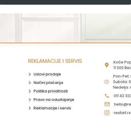
REKLAMACIJE I SERVIS
Koče Pop
11 000 B
Uslovi prodaje
Pon-Pet:
Subota: 1
Načini plaćanja
Nedelja:
Politika privatnosti
011 42 33
Pravo na odustajanje
hello@res
Reklamacije i servis
restart.rs