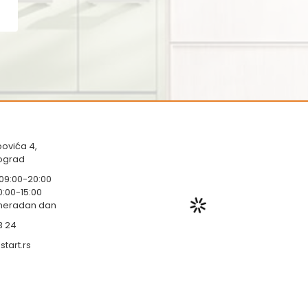
ovića 4,
eograd
 09:00-20:00
0:00-15:00
 neradan dan
3 24
tart.rs