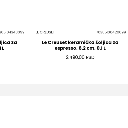
305104340099
LE CREUSET
70305106420099
jica za
Le Creuset keramička šoljica za
 L
espresso, 6.2 cm, 0.1 L
2.490,00 RSD