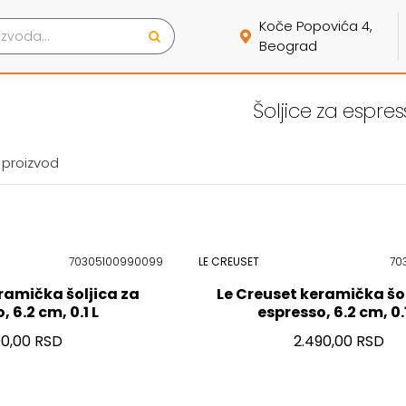
Koče Popovića 4,
Beograd
Šoljice za espre
 proizvod
70305100990099
LE CREUSET
70
ramička šoljica za
Le Creuset keramička šol
 6.2 cm, 0.1 L
espresso, 6.2 cm, 0.1
90,00 RSD
2.490,00 RSD