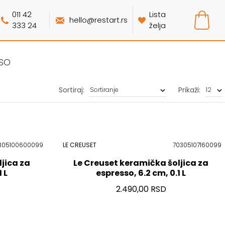
011 42
Lista
hello@restart.rs
333 24
želja
sso
Sortiraj:
Prikaži:
305100600099
LE CREUSET
70305107160099
jica za
Le Creuset keramička šoljica za
 L
espresso, 6.2 cm, 0.1 L
2.490,00 RSD