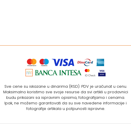
Sve cene su iskazane u dinarima (RSD). PDV je uračunat u cenu.
Maksimalno koristimo sve svoje resurse da svi artikli u prodavnici
budu prikazani sa ispravnim opisima, fotografijama i cenama.
Ipak, ne možemo garantovati da su sve navedene informacije i
fotografije artikala u potpunosti ispravne.