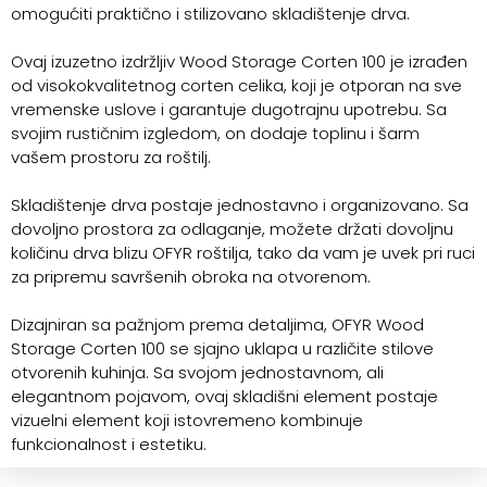
omogućiti praktično i stilizovano skladištenje drva.
Ovaj izuzetno izdržljiv Wood Storage Corten 100 je izrađen
od visokokvalitetnog corten celika, koji je otporan na sve
vremenske uslove i garantuje dugotrajnu upotrebu. Sa
svojim rustičnim izgledom, on dodaje toplinu i šarm
vašem prostoru za roštilj.
Skladištenje drva postaje jednostavno i organizovano. Sa
dovoljno prostora za odlaganje, možete držati dovoljnu
količinu drva blizu OFYR roštilja, tako da vam je uvek pri ruci
za pripremu savršenih obroka na otvorenom.
Dizajniran sa pažnjom prema detaljima, OFYR Wood
Storage Corten 100 se sjajno uklapa u različite stilove
otvorenih kuhinja. Sa svojom jednostavnom, ali
elegantnom pojavom, ovaj skladišni element postaje
vizuelni element koji istovremeno kombinuje
funkcionalnost i estetiku.