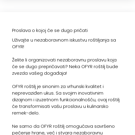
Proslava o kojoj će se dugo pričati
Uživajte u nezaboravnom iskustvu roštiljanja sa
OFYR!
Želite li organizovati nezaboravnu proslavu koja
će se dugo prepričavati? Neka OFYR roštilj bude
zvezda vašeg događaja!
OFYR roštilj je sinonim za vrhunski kvalitet i
neprevaziđen ukus. Sa svojim inovativnim
dizajnom i izuzetnom funkcionalnošću, ovaj roštilj
će transformisati vašu proslavu u kulinarsko
remek-delo.
Ne samo da OFYR roštilj omogućava savršeno
pečenje hrane, već i stvara nezaboravnu