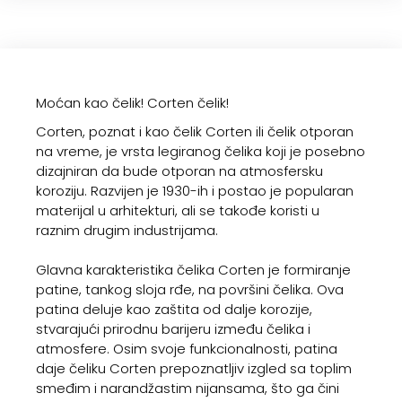
Moćan kao čelik! Corten čelik!
Corten, poznat i kao čelik Corten ili čelik otporan
na vreme, je vrsta legiranog čelika koji je posebno
dizajniran da bude otporan na atmosfersku
koroziju. Razvijen je 1930-ih i postao je popularan
materijal u arhitekturi, ali se takođe koristi u
raznim drugim industrijama.
Glavna karakteristika čelika Corten je formiranje
patine, tankog sloja rđe, na površini čelika. Ova
patina deluje kao zaštita od dalje korozije,
stvarajući prirodnu barijeru između čelika i
atmosfere. Osim svoje funkcionalnosti, patina
daje čeliku Corten prepoznatljiv izgled sa toplim
smeđim i narandžastim nijansama, što ga čini