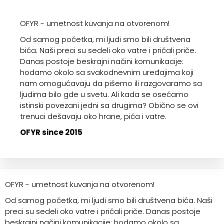
OFYR - umetnost kuvanja na otvorenom!
Od samog početka, mi ljudi smo bili društvena
bića. Naši preci su sedeli oko vatre i pričali priče.
Danas postoje beskrajni načini komunikacije:
hodamo okolo sa svakodnevnim uređajima koji
nam omogućavaju da pišemo ili razgovaramo sa
ljudima bilo gde u svetu. Ali kada se osećamo
istinski povezani jedni sa drugima? Obično se ovi
trenuci dešavaju oko hrane, pića i vatre.
OFYR since 2015
OFYR - umetnost kuvanja na otvorenom!
Od samog početka, mi ljudi smo bili društvena bića. Naši
preci su sedeli oko vatre i pričali priče. Danas postoje
beskrajni načini komunikacije: hodamo okolo sa