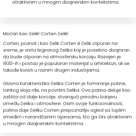
atraktivnim u mnogim dizajnerskim kontekstima.
Moćan kao čelik! Corten čelik!
Corten, poznat i kao čelik Corten ili čelik otporan na
vreme, je vrsta legiranog čelika koji je posebno dizajniran
da bude otporan na atmosfersku koroziju. Razvijen je
1930-ih i postao je popularan materijal u arhitekturi, ali se
takođe koristi u raznim drugim industrijama.
Glavna karakteristika čelika Corten je formiranje patine,
tankog sloja rđe, na površini čelika. Ova patina deluje kao
zaštita od dalje korozije, stvarajući prirodnu barijeru
između čelika i atmosfere. Osim svoje funkcionalnosti,
patina daje čeliku Corten prepoznatljiv izgled sa toplim
smeđim i narandžastim nijansama, što ga čini atraktivnim
u mnogim dizajnerskim kontekstima.