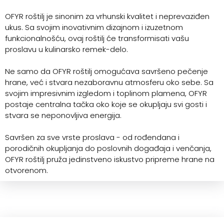
OFYR roštilj je sinonim za vrhunski kvalitet i neprevaziđen
ukus. Sa svojim inovativnim dizajnom i izuzetnom
funkcionalnošću, ovaj roštilj će transformisati vašu
proslavu u kulinarsko remek-delo.
Ne samo da OFYR roštilj omogućava savršeno pečenje
hrane, već i stvara nezaboravnu atmosferu oko sebe. Sa
svojim impresivnim izgledom i toplinom plamena, OFYR
postaje centralna tačka oko koje se okupljaju svi gosti i
stvara se neponovljiva energija.
Savršen za sve vrste proslava - od rođendana i
porodičnih okupljanja do poslovnih događaja i venčanja,
OFYR roštilj pruža jedinstveno iskustvo pripreme hrane na
otvorenom.