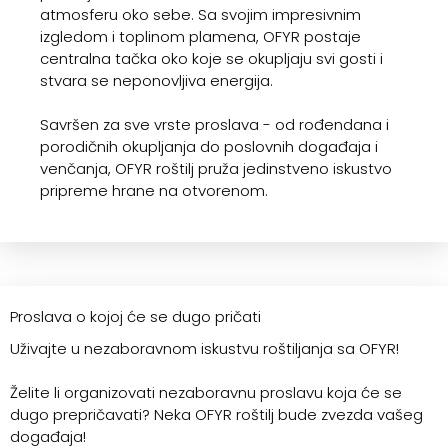
atmosferu oko sebe. Sa svojim impresivnim
izgledom i toplinom plamena, OFYR postaje
centralna tačka oko koje se okupljaju svi gosti i
stvara se neponovljiva energija.
Savršen za sve vrste proslava - od rođendana i
porodičnih okupljanja do poslovnih događaja i
venčanja, OFYR roštilj pruža jedinstveno iskustvo
pripreme hrane na otvorenom.
Proslava o kojoj će se dugo pričati
Uživajte u nezaboravnom iskustvu roštiljanja sa OFYR!
Želite li organizovati nezaboravnu proslavu koja će se
dugo prepričavati? Neka OFYR roštilj bude zvezda vašeg
događaja!