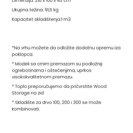
Dimenzija: 216 x 100 x 45 cm
Ukupna težina: 91,5 kg
Kapacitet skladištenja:1 m3
*Na vrhu možete da odložite dodatnu opremu iza
poklopca.
* Modeli sa crnim premazom su podložniji
ogrebotinama i oštećenjima, uprkos
visokokvalitetnom premazu.
* Toplo preporučujemo da pričvrstite Wood
Storage na zid
* Skladište za drvo 100, 200 i 300 se može
kombinovati.