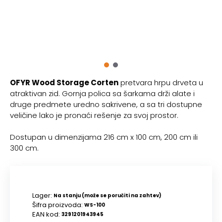
OFYR Wood Storage Corten
pretvara hrpu drveta u
atraktivan zid. Gornja polica sa šarkama drži alate i
druge predmete uredno sakrivene, a sa tri dostupne
veličine lako je pronaći rešenje za svoj prostor.
Dostupan u dimenzijama 216 cm x 100 cm, 200 cm ili
300 cm.
Lager:
Na stanju (može se poručiti na zahtev)
Šifra proizvoda:
WS-100
EAN kod:
3291201943945