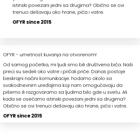
istinski povezani jedni sa drugima? Obično se ovi
trenuci dešavaju oko hrane, pića i vatre.
OFYR since 2015
OFYR - umetnost kuvanja na otvorenom!
Od samog početka, mi ljudi smo bili društvena bića. Naši
preci su sedeli oko vatre i pričali priče. Danas postoje
beskrajni načini komunikacije: hodamo okolo sa
svakodnevnim uređajima koji nam omogućavaju da
pišemo ili razgovaramo sa ljudima bilo gde u svetu. Ali
kada se osećamo istinski povezani jedni sa drugima?
Obično se ovi trenuci dešavaju oko hrane, pića i vatre.
OFYR since 2015