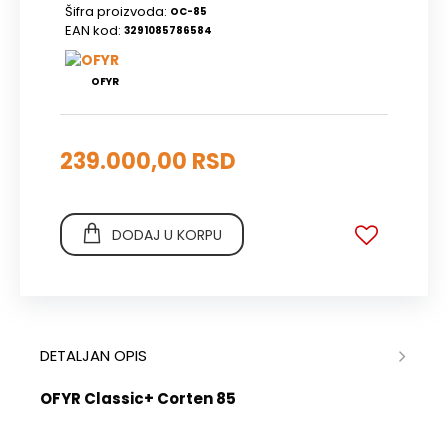
Šifra proizvoda:
OC-85
EAN kod:
3291085786584
OFYR
239.000,00 RSD
DODAJ U KORPU
DETALJAN OPIS
OFYR Classic+ Corten 85