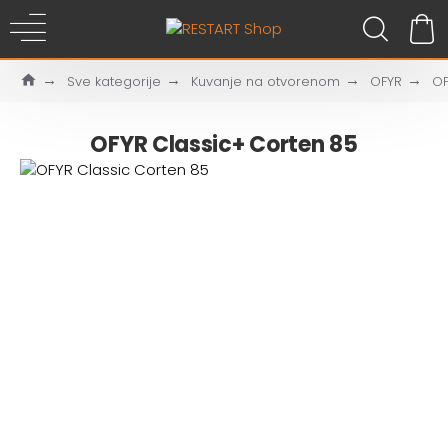
Sve kategorije
Kuvanje na otvorenom
OFYR
OF
OFYR Classic+ Corten 85