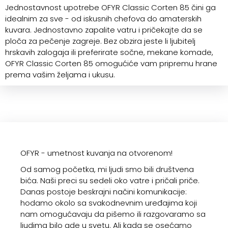
Jednostavnost upotrebe OFYR Classic Corten 85 čini ga
idealnim za sve - od iskusnih chefova do amaterskih
kuvara. Jednostavno zapalite vatru i pričekajte da se
ploča za pečenje zagreje. Bez obzira jeste li ljubitelj
hrskavih zalogaja ili preferirate sočne, mekane komade,
OFYR Classic Corten 85 omogućiće vam pripremu hrane
prema vašim željama i ukusu.
OFYR - umetnost kuvanja na otvorenom!
Od samog početka, mi ljudi smo bili društvena
bića. Naši preci su sedeli oko vatre i pričali priče.
Danas postoje beskrajni načini komunikacije:
hodamo okolo sa svakodnevnim uređajima koji
nam omogućavaju da pišemo ili razgovaramo sa
ljudima bilo gde u svetu. Ali kada se osećamo