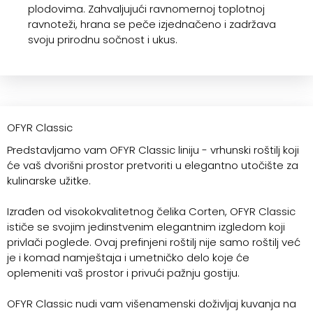
plodovima. Zahvaljujući ravnomernoj toplotnoj
ravnoteži, hrana se peče izjednačeno i zadržava
svoju prirodnu sočnost i ukus.
OFYR Classic
Predstavljamo vam OFYR Classic liniju - vrhunski roštilj koji
će vaš dvorišni prostor pretvoriti u elegantno utočište za
kulinarske užitke.
Izrađen od visokokvalitetnog čelika Corten, OFYR Classic
ističe se svojim jedinstvenim elegantnim izgledom koji
privlači poglede. Ovaj prefinjeni roštilj nije samo roštilj već
je i komad namještaja i umetničko delo koje će
oplemeniti vaš prostor i privući pažnju gostiju.
OFYR Classic nudi vam višenamenski doživljaj kuvanja na