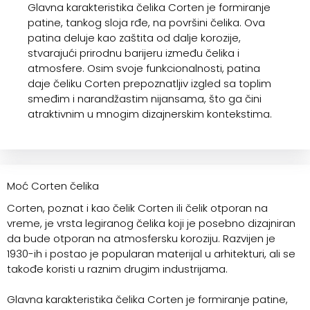
Glavna karakteristika čelika Corten je formiranje
patine, tankog sloja rđe, na površini čelika. Ova
patina deluje kao zaštita od dalje korozije,
stvarajući prirodnu barijeru između čelika i
atmosfere. Osim svoje funkcionalnosti, patina
daje čeliku Corten prepoznatljiv izgled sa toplim
smeđim i narandžastim nijansama, što ga čini
atraktivnim u mnogim dizajnerskim kontekstima.
Moć Corten čelika
Corten, poznat i kao čelik Corten ili čelik otporan na
vreme, je vrsta legiranog čelika koji je posebno dizajniran
da bude otporan na atmosfersku koroziju. Razvijen je
1930-ih i postao je popularan materijal u arhitekturi, ali se
takođe koristi u raznim drugim industrijama.
Glavna karakteristika čelika Corten je formiranje patine,