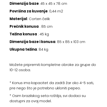
Dimenzija baze
: 45 x 45 x 78 cm
Površina za kuvanje
: 0,44 m2
Materijal
: Corten čelik
Prečnik konusa
: 85 cm
Težina konusa
: 45 kg
Dimenzija baze i konusa
: 85 x 85 x 103 cm
Ukupna težina
: 84 kg
Možete pripremiti kompletne obroke za grupe do
10-12 osoba.
* Konus ima kapacitet da zadrži žar oko 4-5 sati,
pre nego što je potrebno ukloniti pepeo.
* Osim brazilskog seta roštilja, svi dodaci su
dostupni za ovaj model.