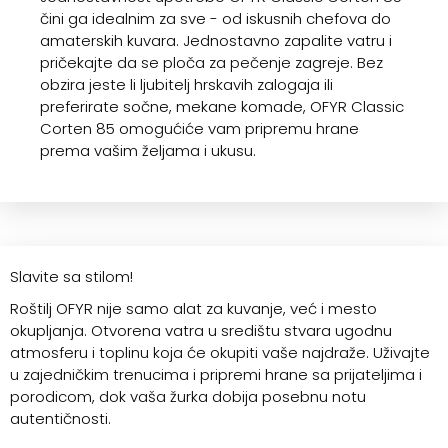
čini ga idealnim za sve - od iskusnih chefova do
amaterskih kuvara. Jednostavno zapalite vatru i
pričekajte da se ploča za pečenje zagreje. Bez
obzira jeste li ljubitelj hrskavih zalogaja ili
preferirate sočne, mekane komade, OFYR Classic
Corten 85 omogućiće vam pripremu hrane
prema vašim željama i ukusu.
Slavite sa stilom!
Roštilj OFYR nije samo alat za kuvanje, već i mesto
okupljanja. Otvorena vatra u središtu stvara ugodnu
atmosferu i toplinu koja će okupiti vaše najdraže. Uživajte
u zajedničkim trenucima i pripremi hrane sa prijateljima i
porodicom, dok vaša žurka dobija posebnu notu
autentičnosti.