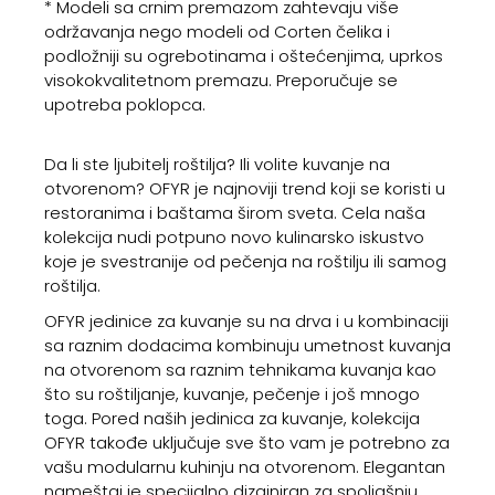
* Modeli sa crnim premazom zahtevaju više
održavanja nego modeli od Corten čelika i
podložniji su ogrebotinama i oštećenjima, uprkos
visokokvalitetnom premazu. Preporučuje se
upotreba poklopca.
Da li ste ljubitelj roštilja? Ili volite kuvanje na
otvorenom? OFYR je najnoviji trend koji se koristi u
restoranima i baštama širom sveta. Cela naša
kolekcija nudi potpuno novo kulinarsko iskustvo
koje je svestranije od pečenja na roštilju ili samog
roštilja.
OFYR jedinice za kuvanje su na drva i u kombinaciji
sa raznim dodacima kombinuju umetnost kuvanja
na otvorenom sa raznim tehnikama kuvanja kao
što su roštiljanje, kuvanje, pečenje i još mnogo
toga. Pored naših jedinica za kuvanje, kolekcija
OFYR takođe uključuje sve što vam je potrebno za
vašu modularnu kuhinju na otvorenom. Elegantan
nameštaj je specijalno dizajniran za spoljašnju