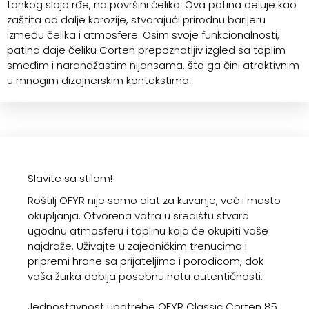
tankog sloja rđe, na površini čelika. Ova patina deluje kao
zaštita od dalje korozije, stvarajući prirodnu barijeru
između čelika i atmosfere. Osim svoje funkcionalnosti,
patina daje čeliku Corten prepoznatljiv izgled sa toplim
smeđim i narandžastim nijansama, što ga čini atraktivnim
u mnogim dizajnerskim kontekstima.
Slavite sa stilom!
Roštilj OFYR nije samo alat za kuvanje, već i mesto
okupljanja. Otvorena vatra u središtu stvara
ugodnu atmosferu i toplinu koja će okupiti vaše
najdraže. Uživajte u zajedničkim trenucima i
pripremi hrane sa prijateljima i porodicom, dok
vaša žurka dobija posebnu notu autentičnosti.
Jednostavnost upotrebe OFYR Classic Corten 85