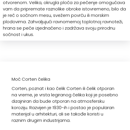
otvorenom. Velika, okrugla ploča za pečenje omogućava
vam da pripremate raznolike obroke istovremeno, bilo da
je reč o sočnom mesu, svežem povrću ili morskim
plodovima. Zahvaljujući ravnomernoj toplotnoj ravnoteži,
hrana se peče izjednačeno i zadržava svoju prirodnu
sočnost i ukus.
Moć Corten čelika
Corten, poznat i kao čelik Corten ili čelik otporan
na vreme, je vrsta legiranog čelika koji je posebno
dizajniran da bude otporan na atmosfersku
koroziju. Razvijen je 1930-ih i postao je popularan
materijal u arhitekturi, ali se takođe koristi u
raznim drugim industrijama.