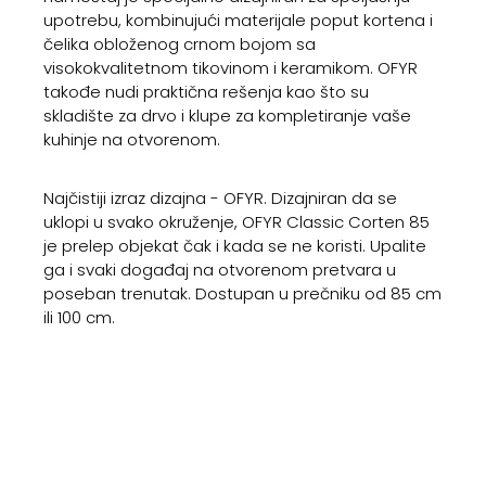
upotrebu, kombinujući materijale poput kortena i
čelika obloženog crnom bojom sa
visokokvalitetnom tikovinom i keramikom. OFYR
takođe nudi praktična rešenja kao što su
skladište za drvo i klupe za kompletiranje vaše
kuhinje na otvorenom.
Najčistiji izraz dizajna - OFYR. Dizajniran da se
uklopi u svako okruženje, OFYR Classic Corten 85
je prelep objekat čak i kada se ne koristi. Upalite
ga i svaki događaj na otvorenom pretvara u
poseban trenutak. Dostupan u prečniku od 85 cm
ili 100 cm.