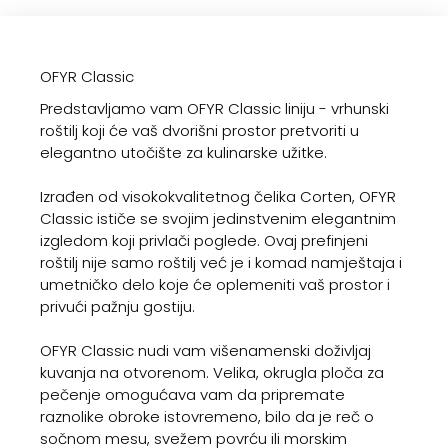
OFYR Classic
Predstavljamo vam OFYR Classic liniju - vrhunski
roštilj koji će vaš dvorišni prostor pretvoriti u
elegantno utočište za kulinarske užitke.
Izrađen od visokokvalitetnog čelika Corten, OFYR
Classic ističe se svojim jedinstvenim elegantnim
izgledom koji privlači poglede. Ovaj prefinjeni
roštilj nije samo roštilj već je i komad namještaja i
umetničko delo koje će oplemeniti vaš prostor i
privući pažnju gostiju.
OFYR Classic nudi vam višenamenski doživljaj
kuvanja na otvorenom. Velika, okrugla ploča za
pečenje omogućava vam da pripremate
raznolike obroke istovremeno, bilo da je reč o
sočnom mesu, svežem povrću ili morskim