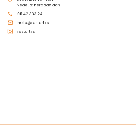
Nedelja: neradan dan
011 42 333 24
hello@restart.rs
restart.rs