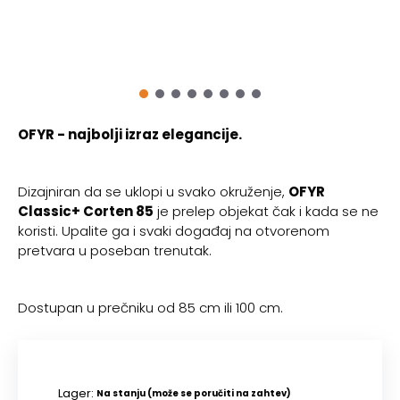
OFYR - najbolji izraz elegancije.
Dizajniran da se uklopi u svako okruženje,
OFYR
Classic+ Corten 85
je prelep objekat čak i kada se ne
koristi. Upalite ga i svaki događaj na otvorenom
pretvara u poseban trenutak.
Dostupan u prečniku od 85 cm ili 100 cm.
Lager:
Na stanju (može se poručiti na zahtev)