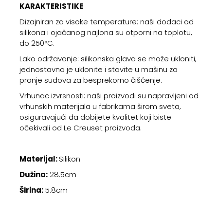
KARAKTERISTIKE
Dizajniran za visoke temperature: naši dodaci od
silikona i ojačanog najlona su otporni na toplotu,
do 250°C.
Lako održavanje: silikonska glava se može ukloniti,
jednostavno je uklonite i stavite u mašinu za
pranje sudova za besprekorno čišćenje.
Vrhunac izvrsnosti: naši proizvodi su napravljeni od
vrhunskih materijala u fabrikama širom sveta,
osiguravajući da dobijete kvalitet koji biste
očekivali od Le Creuset proizvoda.
Materijal:
Silikon
Dužina:
28.5cm
Širina:
5.8cm