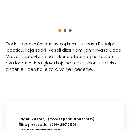
Dodajte praznični duh svojoj kuhinji uz našu Rudolph
lopaticu, koja sadrži veseli dizajn omiljenih irvasa Deda
Mraza. Napravljena od silikona otpornog na toplotu,
ova lopatica ima glavu koja se može ukloniti za lako
čišćenje i idealna je za kuvanje i pečenje.
Lager:
Na stanju (može se poručiti na zahtev)
Šifra proizvoda:
42004290101501