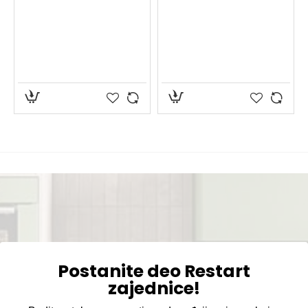
ir jelka 19cm
Postanite deo Restart
zajednice!