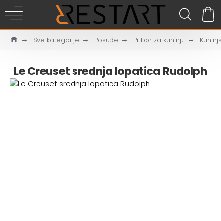
Sve kategorije
Posuđe
Pribor za kuhinju
Kuhinjs
Le Creuset srednja lopatica Rudolph