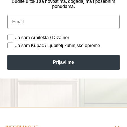
Budite u toku sa novostima, događajima i posebnim
ponudama.
Email
Ja sam Arhitekta / Dizajner
Ja sam Kupac / Ljubitelj kuhinjske opreme
Prijavi me