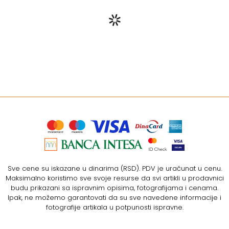
Sve cene su iskazane u dinarima (RSD). PDV je uračunat u cenu.
Maksimalno koristimo sve svoje resurse da svi artikli u prodavnici
budu prikazani sa ispravnim opisima, fotografijama i cenama.
Ipak, ne možemo garantovati da su sve navedene informacije i
fotografije artikala u potpunosti ispravne.