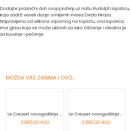
Dodajte praznični duh svojoj kuhinji uz našu Rudolph lopaticu,
koja sadrži veseli dizajn omiljenih irvasa Deda Mraza.
Napravljena od silikona otpornog na toplotu, ova lopatica
ima glavu koja se može ukloniti za lako čišćenje i idealna je
za kuvanje i pečenje.
MOŽDA VAS ZANIMA I OVO...
Le Creuset novogodišnja keramička šolja crvena 12.3 cm 0.35L
Le Creuset novogodišnja keramička šolja bela 12.3 cm 0.35L
2.990,00 RSD
2.990,00 RSD