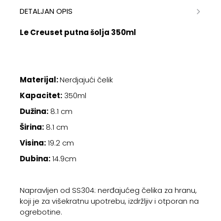
DETALJAN OPIS
Le Creuset putna šolja 350ml
Materijal:
Nerdjajući čelik
Kapacitet:
350ml
Dužina:
8.1 cm
Širina:
8.1 cm
Visina:
19.2 cm
Dubina:
14.9cm
Napravljen od SS304: nerđajućeg čelika za hranu,
koji je za višekratnu upotrebu, izdržljiv i otporan na
ogrebotine.