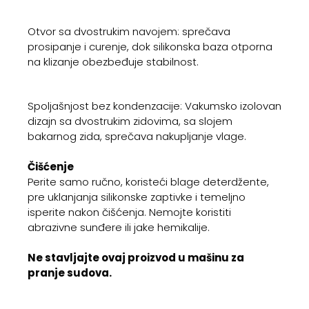
Otvor sa dvostrukim navojem: sprečava
prosipanje i curenje, dok silikonska baza otporna
na klizanje obezbeđuje stabilnost.
Spoljašnjost bez kondenzacije: Vakumsko izolovan
dizajn sa dvostrukim zidovima, sa slojem
bakarnog zida, sprečava nakupljanje vlage.
Čišćenje
Perite samo ručno, koristeći blage deterdžente,
pre uklanjanja silikonske zaptivke i temeljno
isperite nakon čišćenja. Nemojte koristiti
abrazivne sunđere ili jake hemikalije.
Ne stavljajte ovaj proizvod u mašinu za
pranje sudova.