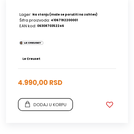
Lager:
Na stanju (može se poručiti na zahtev)
Šifra proizvoda:
41067192200001
EAN kod:
0630870352246
Le Creuset
4.990,00 RSD
DODAJ U KORPU