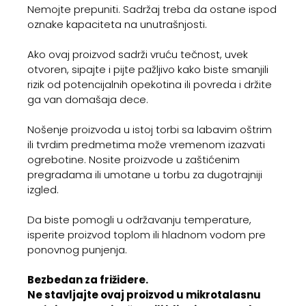
Nemojte prepuniti. Sadržaj treba da ostane ispod
oznake kapaciteta na unutrašnjosti.
Ako ovaj proizvod sadrži vruću tečnost, uvek
otvoren, sipajte i pijte pažljivo kako biste smanjili
rizik od potencijalnih opekotina ili povreda i držite
ga van domašaja dece.
Nošenje proizvoda u istoj torbi sa labavim oštrim
ili tvrdim predmetima može vremenom izazvati
ogrebotine. Nosite proizvode u zaštićenim
pregradama ili umotane u torbu za dugotrajniji
izgled.
Da biste pomogli u održavanju temperature,
isperite proizvod toplom ili hladnom vodom pre
ponovnog punjenja.
Bezbedan za frižidere.
Ne stavljajte ovaj proizvod u mikrotalasnu