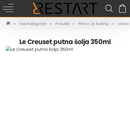
Sve kategorije
Posuđe
Pribor za kuhinju
ostalo
Le Creuset putna šolja 350ml