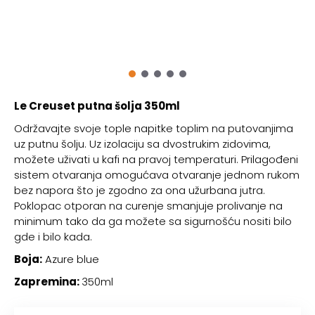
Le Creuset putna šolja 350ml
Održavajte svoje tople napitke toplim na putovanjima
uz putnu šolju. Uz izolaciju sa dvostrukim zidovima,
možete uživati u kafi na pravoj temperaturi. Prilagođeni
sistem otvaranja omogućava otvaranje jednom rukom
bez napora što je zgodno za ona užurbana jutra.
Poklopac otporan na curenje smanjuje prolivanje na
minimum tako da ga možete sa sigurnošću nositi bilo
gde i bilo kada.
Boja:
Azure blue
Zapremina:
350ml