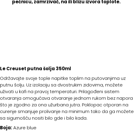
pećnicu, zamrzivač, na ili blizu izvora toplote.
Le Creuset putna šolja 350ml
Održavajte svoje tople napitke toplim na putovanjima uz
putnu šolju. Uz izolaciju sa dvostrukim zidovima, možete
uživati u kafi na pravoj temperaturi. Prilagođeni sistem
otvaranja omogućava otvaranje jednom rukom bez napora
što je zgodno za ona užurbana jutra. Poklopac otporan na
curenje smanjuje prolivanje na minimum tako da ga možete
sa sigurnošću nositi bilo gde i bilo kada.
Boja:
Azure blue