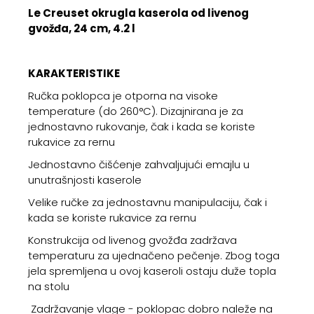
Le Creuset okrugla kaserola od livenog
gvožđa, 24 cm, 4.2 l
KARAKTERISTIKE
Ručka poklopca je otporna na visoke
temperature (do 260°C). Dizajnirana je za
jednostavno rukovanje, čak i kada se koriste
rukavice za rernu
Jednostavno čišćenje zahvaljujući emajlu u
unutrašnjosti kaserole
Velike ručke za jednostavnu manipulaciju, čak i
kada se koriste rukavice za rernu
Konstrukcija od livenog gvožđa zadržava
temperaturu za ujednačeno pečenje. Zbog toga
jela spremljena u ovoj kaseroli ostaju duže topla
na stolu
Zadržavanje vlage - poklopac dobro naleže na