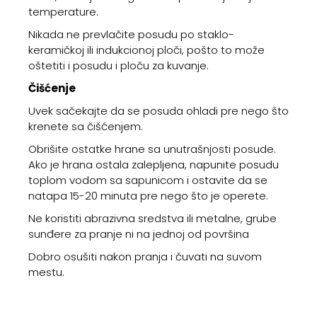
temperature.
Nikada ne prevlačite posudu po staklo-
keramičkoj ili indukcionoj ploči, pošto to može
oštetiti i posudu i ploču za kuvanje.
Čišćenje
Uvek sačekajte da se posuda ohladi pre nego što
krenete sa čišćenjem.
Obrišite ostatke hrane sa unutrašnjosti posude.
Ako je hrana ostala zalepljena, napunite posudu
toplom vodom sa sapunicom i ostavite da se
natapa 15-20 minuta pre nego što je operete.
Ne koristiti abrazivna sredstva ili metalne, grube
sunđere za pranje ni na jednoj od površina
Dobro osušiti nakon pranja i čuvati na suvom
mestu.