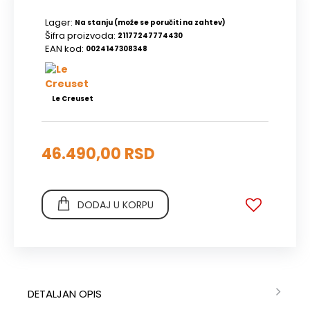
Lager:
Na stanju (može se poručiti na zahtev)
Šifra proizvoda:
21177247774430
EAN kod:
0024147308348
Le Creuset
46.490,00 RSD
DODAJ U KORPU
DETALJAN OPIS