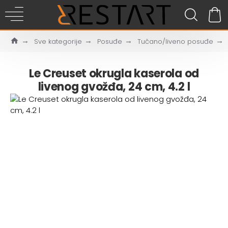
Sve kategorije
Posuđe
Tučano/liveno posuđe
Le Creuset okrugla kaserola od
livenog gvožđa, 24 cm, 4.2 l