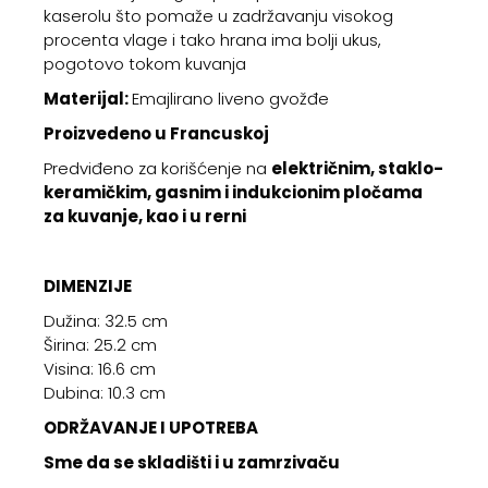
kaserolu što pomaže u zadržavanju visokog
procenta vlage i tako hrana ima bolji ukus,
pogotovo tokom kuvanja
Materijal:
Emajlirano liveno gvožđe
Proizvedeno u Francuskoj
Predviđeno za korišćenje na
električnim, staklo-
keramičkim, gasnim i indukcionim pločama
za kuvanje, kao i u rerni
DIMENZIJE
Dužina: 32.5 cm
Širina: 25.2 cm
Visina: 16.6 cm
Dubina: 10.3 cm
ODRŽAVANJE I UPOTREBA
Sme da se skladišti i u zamrzivaču