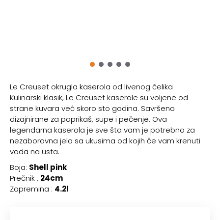
Le Creuset okrugla kaserola od livenog čelika
Kulinarski klasik, Le Creuset kaserole su voljene od
strane kuvara već skoro sto godina. Savršeno
dizajnirane za paprikaš, supe i pečenje. Ova
legendarna kaserola je sve što vam je potrebno za
nezaboravna jela sa ukusima od kojih će vam krenuti
voda na usta.
Boja:
Shell pink
Prečnik :
24cm
Zapremina :
4.2l