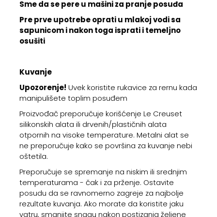
Sme da se pere u mašini za pranje posuđa
Pre prve upotrebe oprati u mlakoj vodi sa
sapunicom i nakon toga isprati i temeljno
osušiti
Kuvanje
Upozorenje!
Uvek koristite rukavice za rernu kada
manipulišete toplim posuđem
Proizvođač preporučuje korišćenje Le Creuset
silikonskih alata ili drvenih/plastičnih alata
otpornih na visoke temperature. Metalni alat se
ne preporučuje kako se površina za kuvanje nebi
oštetila.
Preporučuje se spremanje na niskim ili srednjim
temperaturama - čak i za prženje. Ostavite
posudu da se ravnomerno zagreje za najbolje
rezultate kuvanja. Ako morate da koristite jaku
vatru, smanjite snagu nakon postizanja željene