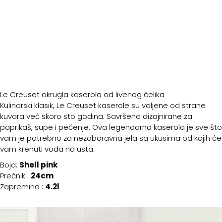
Le Creuset okrugla kaserola od livenog čelika
Kulinarski klasik, Le Creuset kaserole su voljene od strane
kuvara već skoro sto godina. Savršeno dizajnirane za
paprikaš, supe i pečenje. Ova legendarna kaserola je sve što
vam je potrebno za nezaboravna jela sa ukusima od kojih će
vam krenuti voda na usta.
Boja:
Shell pink
Prečnik :
24cm
Zapremina :
4.2l