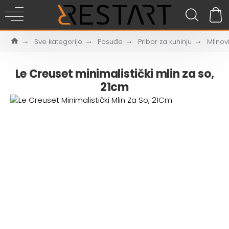
Sve kategorije
Posuđe
Pribor za kuhinju
Mlinovi
Le Creuset minimalistički mlin za so,
21cm