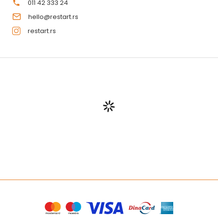
011 42 333 24
hello@restart.rs
restart.rs