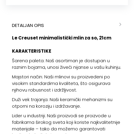
DETALJAN OPIS
Le Creuset minimalistički mlin za so, 21cm
KARAKTERISTIKE
Šarena paleta: Naš asortiman je dostupan u
raznim bojama, unosi živeći nijanse u vašu kuhinju.
Majstori način: Naši mlinovi su proizvedeni po
visokim standardima kvaliteta, što osigurava
njihovu robusnost i izdržljivost.
Duži vek trajanja: Naši keramički mehanizmi su
otporni na koroziju i izdržavanje.
Lider u industriji: Naši proizvodi se proizvode u
fabrikama širokog sveta koji koriste najkvalitetnije
materijale – tako da možemo garantovati