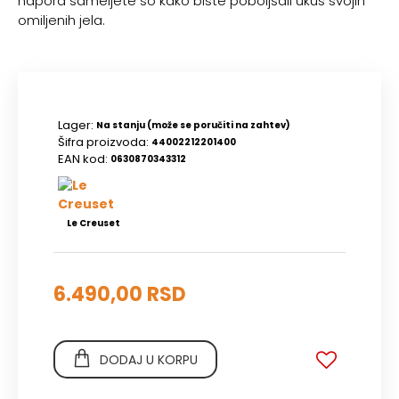
napora sameljete so kako biste poboljšali ukus svojih
omiljenih jela.
Lager:
Na stanju (može se poručiti na zahtev)
Šifra proizvoda:
44002212201400
EAN kod:
0630870343312
Le Creuset
6.490,00 RSD
DODAJ U KORPU