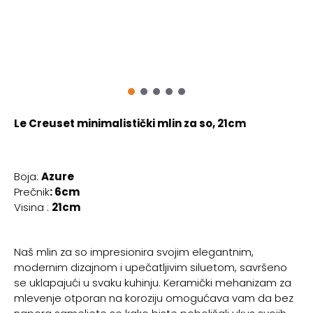
Le Creuset minimalistički mlin za so, 21cm
Boja:
Azure
Prečnik
: 6cm
Visina :
21cm
Naš mlin za so impresionira svojim elegantnim,
modernim dizajnom i upečatljivim siluetom, savršeno
se uklapajući u svaku kuhinju. Keramički mehanizam za
mlevenje otporan na koroziju omogućava vam da bez