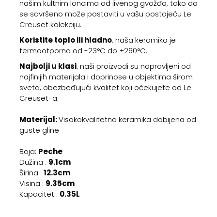
našim kultnim loncima od livenog gvožđa, tako da
se savršeno može postaviti u vašu postojeću Le
Creuset kolekciju.
Koristite toplo ili hladno
: naša keramika je
termootporna od -23°C do +260°C.
Najbolji u klasi
: naši proizvodi su napravljeni od
najfinijih materijala i doprinose u objektima širom
sveta, obezbeđujući kvalitet koji očekujete od Le
Creuset-a.
Materijal:
Visokokvalitetna keramika dobijena od
guste gline
Boja:
Peche
Dužina :
9.1cm
Širina :
12.3cm
Visina :
9.35cm
Kapacitet :
0.35L