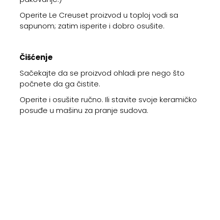
Operite Le Creuset proizvod u toploj vodi sa
sapunom; zatim isperite i dobro osušite.
Čišćenje
Sačekajte da se proizvod ohladi pre nego što
počnete da ga čistite.
Operite i osušite ručno. Ili stavite svoje keramičko
posuđe u mašinu za pranje sudova.