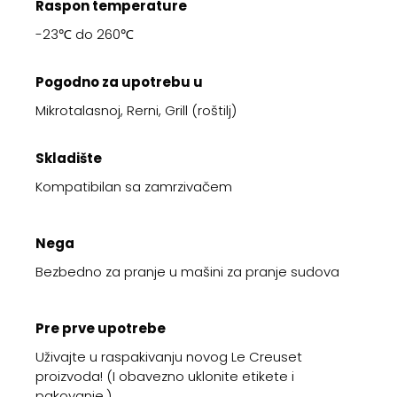
Raspon temperature
-23℃ do 260℃
Pogodno za upotrebu u
Mikrotalasnoj, Rerni, Grill (roštilj)
Skladište
Kompatibilan sa zamrzivačem
Nega
Bezbedno za pranje u mašini za pranje sudova
Pre prve upotrebe
Uživajte u raspakivanju novog Le Creuset
proizvoda! (I obavezno uklonite etikete i
pakovanje.)