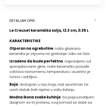
DETALJAN OPIS
Le Creuset keramička šolja, 12.3 cm, 0.35 L
KARAKTERISTIKE
Otporan na ogrebotine
: naša glazirana
keramika je otporna na grebanje i lako se čisti.
Izrađeno da bude perfektno
: napravljeno od
specijalizovane gline, naše keramičko posuđe
održava ravnomernu temperaturu i izuzetno je
čvrsto i izdržljivo.
Boja
: dostupan u nizu boja, naš asortiman će
uneti dašak živih nijansi u vašu kuhinju.
Modna ikona svake kuhinje
: Sa prepoznatljivim
dizajnom sa tri prstena, ovaj komad se slaže sa