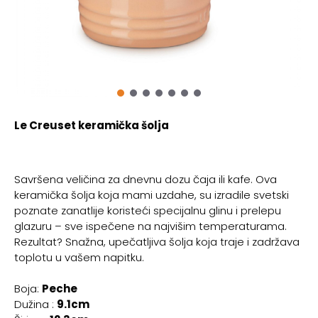
Le Creuset keramička šolja
Savršena veličina za dnevnu dozu čaja ili kafe. Ova
keramička šolja koja mami uzdahe, su izradile svetski
poznate zanatlije koristeći specijalnu glinu i prelepu
glazuru – sve ispečene na najvišim temperaturama.
Rezultat? Snažna, upečatljiva šolja koja traje i zadržava
toplotu u vašem napitku.
Boja:
Peche
Dužina :
9.1cm