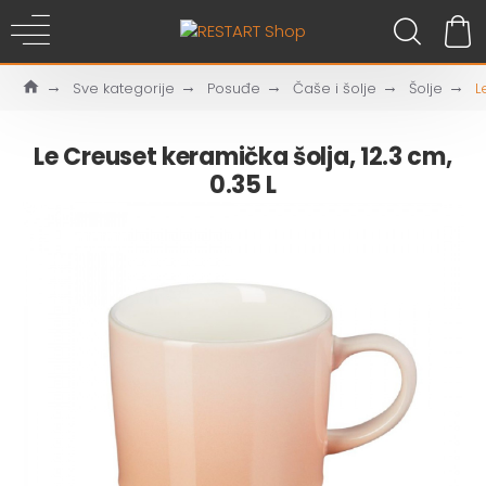
Sve kategorije
Posuđe
Čaše i šolje
Šolje
L
Le Creuset keramička šolja, 12.3 cm,
0.35 L