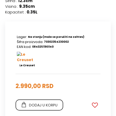
Širina :
12.3cm
Visina :
9.35cm
Kapacitet :
0.35L
Lager:
Na stanju (može se poručiti na zahtev)
Šifra proizvoda:
70302354230002
EAN kod:
0843251190140
Le Creuset
2.990,00 RSD
DODAJ U KORPU