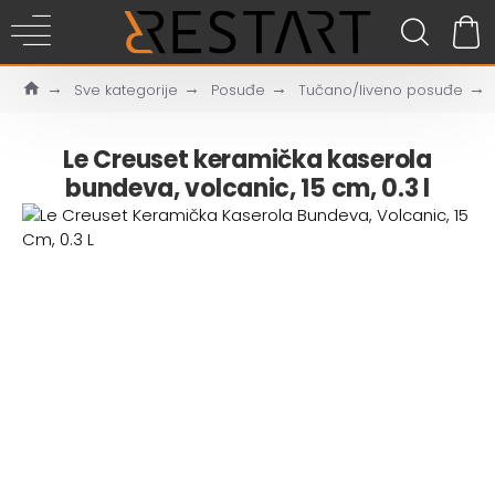
Sve kategorije
Posuđe
Tučano/liveno posuđe
Le Creuset keramička kaserola
bundeva, volcanic, 15 cm, 0.3 l