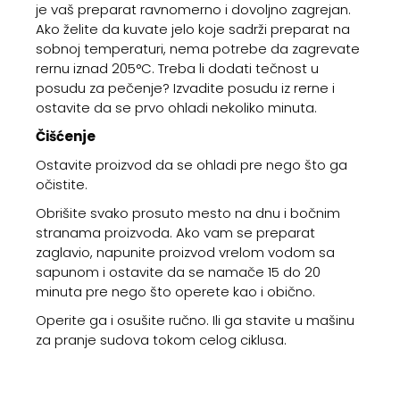
je vaš preparat ravnomerno i dovoljno zagrejan.
Ako želite da kuvate jelo koje sadrži preparat na
sobnoj temperaturi, nema potrebe da zagrevate
rernu iznad 205°C. Treba li dodati tečnost u
posudu za pečenje? Izvadite posudu iz rerne i
ostavite da se prvo ohladi nekoliko minuta.
Čišćenje
Ostavite proizvod da se ohladi pre nego što ga
očistite.
Obrišite svako prosuto mesto na dnu i bočnim
stranama proizvoda. Ako vam se preparat
zaglavio, napunite proizvod vrelom vodom sa
sapunom i ostavite da se namače 15 do 20
minuta pre nego što operete kao i obično.
Operite ga i osušite ručno. Ili ga stavite u mašinu
za pranje sudova tokom celog ciklusa.