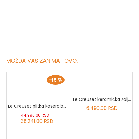
MOŽDA VAS ZANIMA I OVO...
-15 %
Le Creuset keramička šolja bundeva, volcanic 0.4L
Le Creuset plitka kaserola od livenog gvoždja bundeva sa inox dugmetom, 28 cm,2.5 l
6.490,00 RSD
44.990,00 RSD
38.241,00 RSD
lcanic, 23 cm, 0.69L