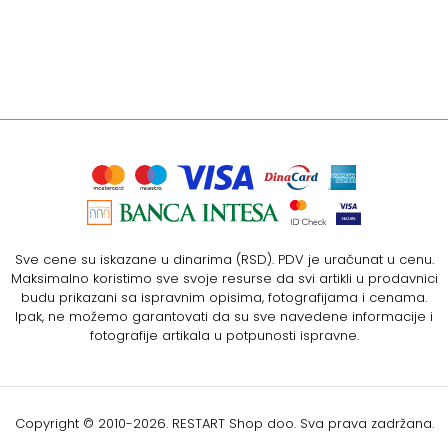
Sve cene su iskazane u dinarima (RSD). PDV je uračunat u cenu.
Maksimalno koristimo sve svoje resurse da svi artikli u prodavnici
budu prikazani sa ispravnim opisima, fotografijama i cenama.
Ipak, ne možemo garantovati da su sve navedene informacije i
fotografije artikala u potpunosti ispravne.
Copyright © 2010-
2026. RESTART Shop doo. Sva prava zadržana.