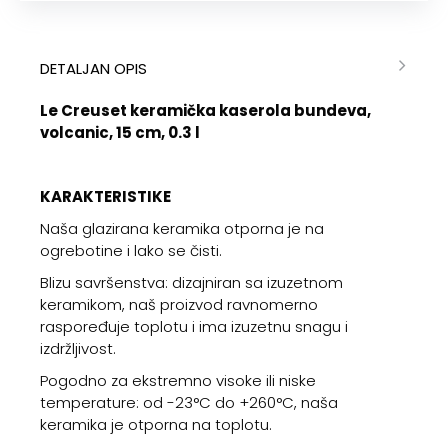
DETALJAN OPIS
Le Creuset keramička kaserola bundeva,
volcanic, 15 cm, 0.3 l
KARAKTERISTIKE
Naša glazirana keramika otporna je na
ogrebotine i lako se čisti.
Blizu savršenstva: dizajniran sa izuzetnom
keramikom, naš proizvod ravnomerno
raspoređuje toplotu i ima izuzetnu snagu i
izdržljivost.
Pogodno za ekstremno visoke ili niske
temperature: od -23°C do +260°C, naša
keramika je otporna na toplotu.