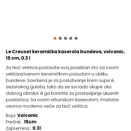
Le Creuset keramička kaserola bundeva, volcanic,
15 cm, 0.3 l
Za Noć veštica postavite svoj poseban sto sa ovom
veličanstvenom keramičkom posudom u obliku
bundeve. Savršena je za posluživanje krem supe ili
sezonskog gulaša, tako da se svi rado okupe oko
dobrog obroka. Ili ga koristite za postavljanje ukusnih
poslastica. Sa ovom vrhunskom kaserolom, imaćete
veoma moderno veče za Noć veštica.
Boja:
Volcanic
Prečnik :
15cm
Zapremina :
0.3l