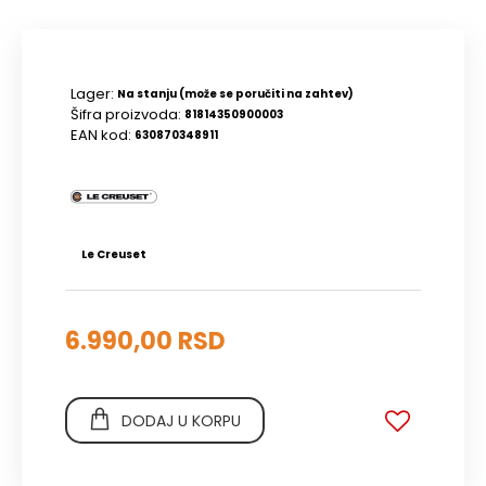
Lager:
Na stanju (može se poručiti na zahtev)
Šifra proizvoda:
81814350900003
EAN kod:
630870348911
Le Creuset
6.990,00 RSD
DODAJ U KORPU