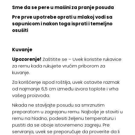
Sme da se pere u mašini za pranje posuđa
Pre prve upotrebe oprati u mlakoj vodi sa
sapunicom i nakon toga isprati i temeljno
osušiti
Kuvanje
Upozorenje!
Zaštitite se – Uvek koristite rukavice
za rernu kada rukujete vrućim priborom za
kuvanje.
Za korišćenje ispod roštilja, uvek ostavite razmak
od najmanje 6,5 cm između izvora toplote i vrha
vašeg proizvoda.
Nikada ne stavljajte posudu sa smrznutim
preparatom u zagrejanu rernu. Najbolje je staviti u
rernu na hladno, podesiti željenu temperaturu i
pustiti da se oboje istovremeno zagreju. Pre
serviranja, uvek se preporučuje da proverite da li