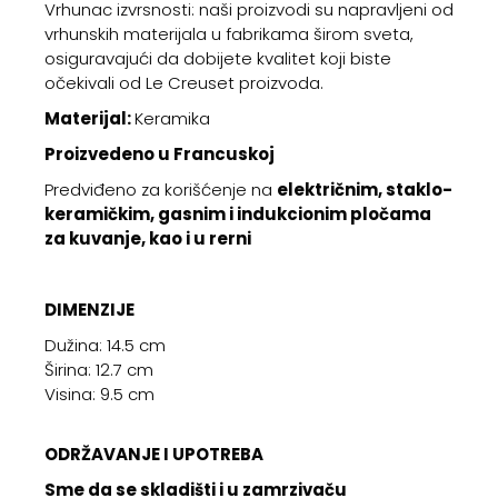
Vrhunac izvrsnosti: naši proizvodi su napravljeni od
vrhunskih materijala u fabrikama širom sveta,
osiguravajući da dobijete kvalitet koji biste
očekivali od Le Creuset proizvoda.
Materijal:
Keramika
Proizvedeno u Francuskoj
Predviđeno za korišćenje na
električnim, staklo-
keramičkim, gasnim i indukcionim pločama
za kuvanje, kao i u rerni
DIMENZIJE
Dužina: 14.5 cm
Širina: 12.7 cm
Visina: 9.5 cm
ODRŽAVANJE I UPOTREBA
Sme da se skladišti i u zamrzivaču