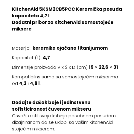
KitchenAid 5KSM2CB5PCC Keramička posuda
kapaciteta 4,7 l
Dodatni pribor za KitchenAid samostojeće
miksere
Materijal:
keramika ojačana titanijumom
Kapacitet (L)
4,7
Dimenzije proizvoda V x Š x D (cm)
19
×
22,6
×
31
Kompatibilns samo sa samostojećim mikserima
od
4,3
i
4,8 l
.
Dodajte dašak boje i jedinstvenu
sofisticiranost čuvenom mikseru
Osvežite stil svoje kuhinje posebnom posudom
dizajniranom da se uklopi sa vašim KitchenAid
stojećim mikserom.