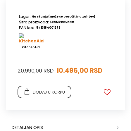
Lager:
Na stanju (može se poručiti na zahtev)
Šifra proizvoda:
5KSM2CB5PCC
EAN kod:
5413184001278
KitchenAid
10.495,00 RSD
20.990,00 RSD
DODAJ U KORPU
DETALJAN OPIS