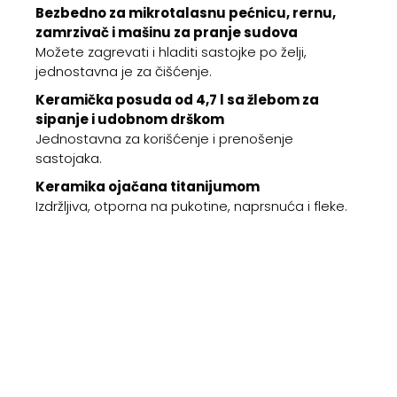
Bezbedno za mikrotalasnu pećnicu, rernu,
zamrzivač i mašinu za pranje sudova
Možete zagrevati i hladiti sastojke po želji,
jednostavna je za čišćenje.
Keramička posuda od 4,7 l sa žlebom za
sipanje i udobnom drškom
Jednostavna za korišćenje i prenošenje
sastojaka.
Keramika ojačana titanijumom
Izdržljiva, otporna na pukotine, naprsnuća i fleke.