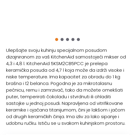
Ulepšajte svoju kuhinju specijalnom posudom
dizajniranom za vaš KitchenAid samostojeći mikser od
4,3 i 4,8 l. KitchenAid 5KSM2CB5PCC je prelepa
keramička posuda od 4,7 l koja može da izdrži visoke i
niske temperature. Ima kapacitet za obradu do 1 kg
brašna i 12 belanca. Pogodna je za mikrotalasnu
pećnicu, rernu i zamrzivač, tako da možete omekšati
puter, temperirati čokoladu i stvrdnuti ili ohladiti
sastojke u jednoj posudi. Napravljena od vitrifikovane
keramike i ojačana titanijumom, čini je lakšom i jačom
od drugih keramičkih činija. Ima izliv za lako sipanje i
udobnu ručku. Ističu se u svakom kuhinjskom prostoru.