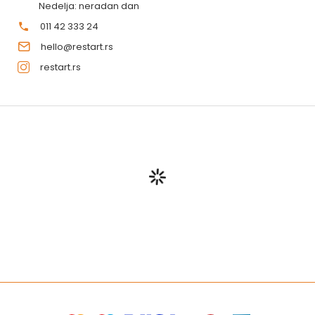
Nedelja: neradan dan
011 42 333 24
hello@restart.rs
restart.rs