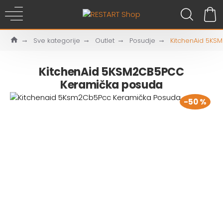
Sve kategorije
Outlet
Posudje
KitchenAid 5KS
KitchenAid 5KSM2CB5PCC
Keramička posuda
-50 %