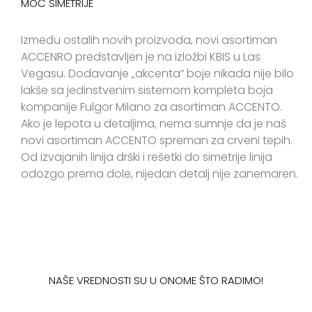
MOĆ SIMETRIJE
Između ostalih novih proizvoda, novi asortiman
ACCENRO predstavljen je na izložbi KBIS u Las
Vegasu. Dodavanje „akcenta“ boje nikada nije bilo
lakše sa jedinstvenim sistemom kompleta boja
kompanije Fulgor Milano za asortiman ACCENTO.
Ako je lepota u detaljima, nema sumnje da je naš
novi asortiman ACCENTO spreman za crveni tepih.
Od izvajanih linija drški i rešetki do simetrije linija
odozgo prema dole, nijedan detalj nije zanemaren.
NAŠE VREDNOSTI SU U ONOME ŠTO RADIMO!