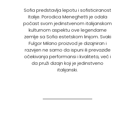
Sofia predstavlja lepotu i sofisticiranost
Italije. Porodica Meneghetti je odala
počast svom jedinstvenom italijanskom
kulturnom aspektu ove legendarne
zemlje sa Sofia estetskom linijom. Svaki
Fulgor Milano proizvod je dizajniran i
razvijen ne samo da ispuni ili prevaziđe
očekivanja performansi i kvaliteta, već i
da pruži dizajn koji je jedinstveno
italijanski.