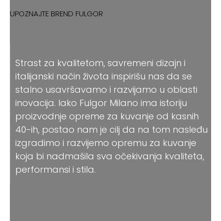
UPOZNAJTE BREND FULGOR
Strast za kvalitetom, savremeni dizajn i
italijanski način života inspirišu nas da se
stalno usavršavamo i razvijamo u oblasti
inovacija. Iako Fulgor Milano ima istoriju
proizvodnje opreme za kuvanje od kasnih
40-ih, postao nam je cilj da na tom nasleđu
izgradimo i razvijemo opremu za kuvanje
koja bi nadmašila sva očekivanja kvaliteta,
performansi i stila.