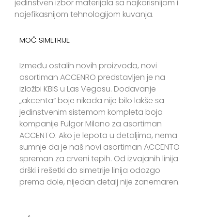
jedinstven izbor materijala sa najkorisnijom i
najefikasnijom tehnologijom kuvanja.
MOĆ SIMETRIJE
Između ostalih novih proizvoda, novi
asortiman ACCENRO predstavljen je na
izložbi KBIS u Las Vegasu. Dodavanje
„akcenta“ boje nikada nije bilo lakše sa
jedinstvenim sistemom kompleta boja
kompanije Fulgor Milano za asortiman
ACCENTO. Ako je lepota u detaljima, nema
sumnje da je naš novi asortiman ACCENTO
spreman za crveni tepih. Od izvajanih linija
drški i rešetki do simetrije linija odozgo
prema dole, nijedan detalj nije zanemaren.