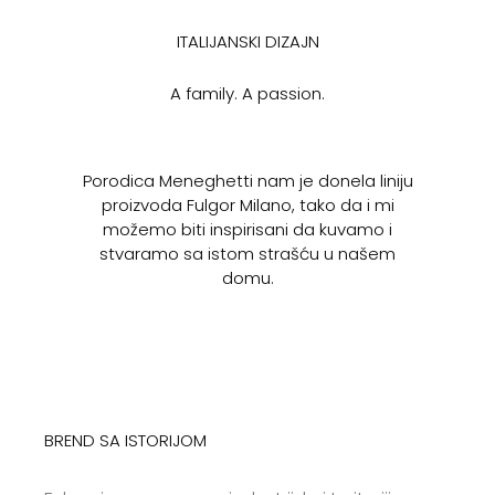
ITALIJANSKI DIZAJN
A family. A passion.
Porodica Meneghetti nam je donela liniju
proizvoda Fulgor Milano, tako da i mi
možemo biti inspirisani da kuvamo i
stvaramo sa istom strašću u našem
domu.
BREND SA ISTORIJOM