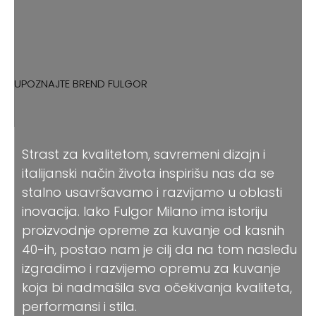
UPOZNAJTE BREND FULGOR
Strast za kvalitetom, savremeni dizajn i
italijanski način života inspirišu nas da se
stalno usavršavamo i razvijamo u oblasti
inovacija. Iako Fulgor Milano ima istoriju
proizvodnje opreme za kuvanje od kasnih
40-ih, postao nam je cilj da na tom nasleđu
izgradimo i razvijemo opremu za kuvanje
koja bi nadmašila sva očekivanja kvaliteta,
performansi i stila.