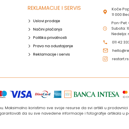
REKLAMACIJE I SERVIS
Koče Pop
11 000 B
Uslovi prodaje
Pon-Pet:
Subota: 1
Načini plaćanja
Nedelja:
Politika privatnosti
011 42 33
Pravo na odustajanje
hello@res
Reklamacije i servis
restart.rs
. Maksimalno koristimo sve svoje resurse da svi artikli u prodavnic
rantovati da su sve navedene informacije i fotografije artikala u p