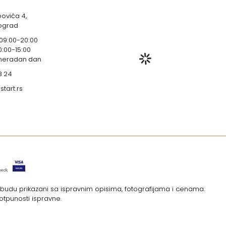
ovića 4,
eograd
 09:00-20:00
0:00-15:00
 neradan dan
3 24
tart.rs
i budu prikazani sa ispravnim opisima, fotografijama i cenama.
otpunosti ispravne.