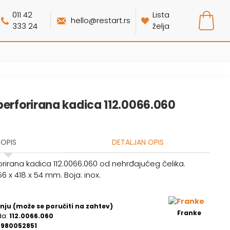
011 42
Lista
hello@restart.rs
333 24
želja
perforirana kadica 112.0066.060
OPIS
DETALJAN OPIS
orirana kadica 112.0066.060 od nehrđajućeg čelika.
56 x 418 x 54 mm. Boja: inox.
nju (može se poručiti na zahtev)
Franke
da:
112.0066.060
2980052851