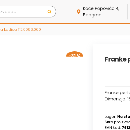
Koče Popovića 4,
Beograd
na kadica 112.0066.060
-31 %
Franke 
Franke perf
Dimenzije: 1
Lager:
Na sta
Šifra proizvo
EAN kod:
761