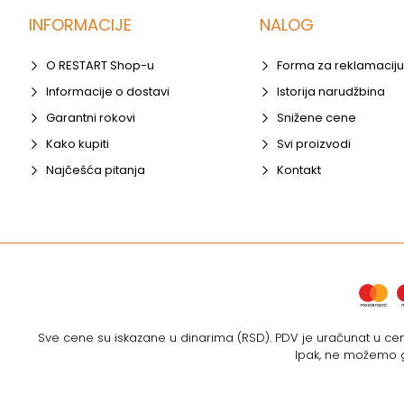
INFORMACIJE
NALOG
O RESTART Shop-u
Forma za reklamaciju
Informacije o dostavi
Istorija narudžbina
Garantni rokovi
Snižene cene
Kako kupiti
Svi proizvodi
Najčešća pitanja
Kontakt
Sve cene su iskazane u dinarima (RSD). PDV je uračunat u cenu
Ipak, ne možemo ga