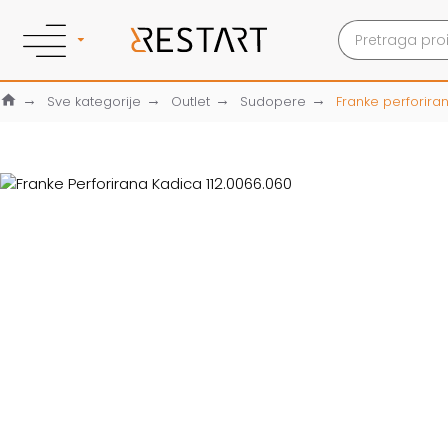
Sve kategorije
Outlet
Sudopere
Franke perforira