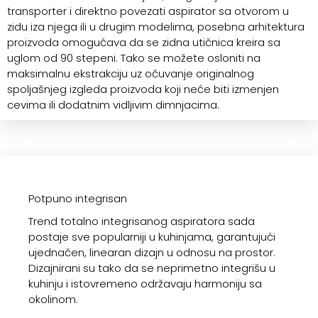
transporter i direktno povezati aspirator sa otvorom u
zidu iza njega ili u drugim modelima, posebna arhitektura
proizvoda omogućava da se zidna utičnica kreira sa
uglom od 90 stepeni. Tako se možete osloniti na
maksimalnu ekstrakciju uz očuvanje originalnog
spoljašnjeg izgleda proizvoda koji neće biti izmenjen
cevima ili dodatnim vidljivim dimnjacima.
Potpuno integrisan
Trend totalno integrisanog aspiratora sada
postaje sve popularniji u kuhinjama, garantujući
ujednačen, linearan dizajn u odnosu na prostor.
Dizajnirani su tako da se neprimetno integrišu u
kuhinju i istovremeno održavaju harmoniju sa
okolinom.