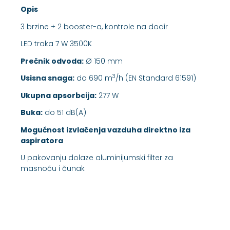
Opis
3 brzine + 2 booster-a, kontrole na dodir
LED traka 7 W 3500K
Prečnik odvoda:
Ø 150 mm
3
Usisna snaga:
do 690 m
/h (EN Standard 61591)
Ukupna apsorbcija:
277 W
Buka:
do 51 dB(A)
Mogućnost izvlačenja vazduha direktno iza
aspiratora
U pakovanju dolaze aluminijumski filter za
masnoću i čunak