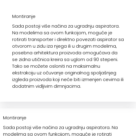
Montiranje
Sada postoji više načina za ugradnju aspiratora.
Na modelima sa ovom funkcijom, moguće je
rotirati transporter i direktno povezati aspirator sa
otvorom u zidu iza njega ili u drugim modelima,
posebna arhitektura proizvoda omogućava da
se zidna utičnica kreira sa uglom od 90 stepeni.
Tako se možete osloniti na maksimalnu
ekstrakciju uz očuvanje originalnog spoljašnjeg
izgleda proizvoda koji neće biti izmenjen cevima ili
dodatnim vidljivim dimnjacima.
Montiranje
Sada postoji više načina za ugradnju aspiratora. Na
modelima sa ovom funkcijom, moguće je rotirati