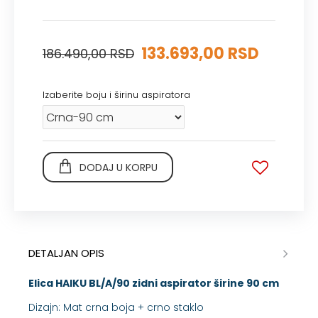
133.693,00 RSD
186.490,00 RSD
Izaberite boju i širinu aspiratora
DODAJ U KORPU
DETALJAN OPIS
Elica
HAIKU BL/A/90
zidni aspirator širine 90 cm
Dizajn: Mat crna boja + crno staklo