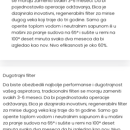
se moraju zameniti svakih 3-6 meseci. Da bi
pojednostavila operacije održavanja, Elica je
dizajnirala inovativni, regenerabilni filter za mirise
dugog veka koji traje do tri godine. Samo ga
operite toplom vodom i neutralnim sapunom ili u
mašini za pranje sudova na 65° i sušite u rerni na
100° deset minuta svaka dva meseca da bi
izgledao kao nov. Nivo efikasnosti je oko 60%.
Dugotrajni filter
Da biste obezbedili najbolje performanse i dugotrajnost
vašeg aspiratora, tradicionalni filteri se moraju zameniti
svakih 3-6 meseci. Da bi pojednostavila operacije
održavanja, Elica je dizajnirala inovativni, regenerabilni filter
za mirise dugog veka koji traje do tri godine. Samo ga
operite toplom vodom i neutralnim sapunom ili u mašini
za pranje sudova na 65° i sušite u rerni na 100° deset
minuta svaka dva meseca da bi izgledao kao nov. Nivo