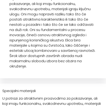
pokazivanje, ali koji imaju funkcionalnu,
svakodnevnu upotrebu, materijali igraju ključnu
ulogu. Oni mogu napraviti razliku tako što će
postati atraktivna karakteristika ili tako što će
nestati u pozadini i tako što će se lako održavati
na duži rok. Oni su fundamentalni u procesu
inovacije, čineći osnovu atraktivnog izgleda i
ispunjenog korisničkog iskustva. Elica bira
materijale u kojima su čvrstoća, lako čišćenje i
estetski uticaj kombinovani u savršenoj ravnoteži.
Širok izbor dostupnih završnih obrada nudi
maksimalnu slobodu izbora bez obzira na
okruženje.
Specijalni materijali
U potrazi za atraktivnim proizvodima za pokazivanje, ali
koji imaju funkcionalnu, svakodnevnu upotrebu, materijali