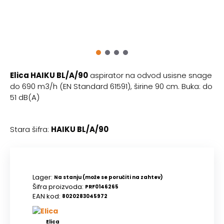
Elica HAIKU BL/A/90
aspirator na odvod usisne snage
do 690 m3/h (EN Standard 61591), širine 90 cm. Buka: do
51 dB(A)
Stara šifra:
HAIKU BL/A/90
Lager:
Na stanju (može se poručiti na zahtev)
Šifra proizvoda:
PRF0146265
EAN kod:
8020283045972
Elica