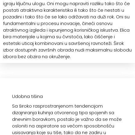
igraju ključnu ulogu. Oni mogu napraviti razliku tako što će
postati atraktivna karakteristika ili tako što će nestati u
pozadini i tako što će se lako održavati na duži rok. Oni su
fundamentalni u procesu inovacije, čineći osnovu
atraktivnog izgleda i ispunjenog korisničkog iskustva. Elica
bira materijale u kojima su čvrstoća, lako čišćenje i
estetski uticaj kombinovani u savršenoj ravnoteži. Širok
izbor dostupnih završnih obrada nudi maksimalnu slobodu
izbora bez obzira na okruženje.
Udobna tišina
Sa široko rasprostranjenom tendencijom
dizajniranja kuhinja otvorenog tipa spojenih sa
dnevnim boravkom, postalo je važno da se može
osloniti na aspiratore sa većom sposobnošću
usisavanja koje su tiše, tako da ne zadiru u