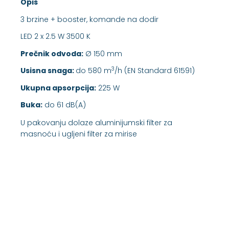
Opis
3 brzine + booster, komande na dodir
LED 2 x 2.5 W 3500 K
Prečnik odvoda:
Ø 150 mm
3
Usisna snaga:
do 580 m
/h (EN Standard 61591)
Ukupna apsorpcija:
225 W
Buka:
do 61 dB(A)
U pakovanju dolaze aluminijumski filter za
masnoću i ugljeni filter za mirise