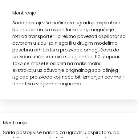
Montiranje
Sada postoji više načina za ugradnju aspiratora.
Na modelima sa ovom funkcijom, moguće je
rotirati transporter i direktno povezati aspirator sa
otvorom u zidu iza njega ili u drugim modelima,
posebna arhitektura proizvoda omogućava da
se zidna utičnica kreira sa uglom od 90 stepeni.
Tako se možete osloniti na maksimalnu
ekstrakciju uz očuvanje originalnog spoljašnjeg
izgleda proizvoda koji neće biti izmenjen cevima ili
dodatnim vidljivim dimnjacima.
Montiranje
Sada postoji više načina za ugradnju aspiratora. Na