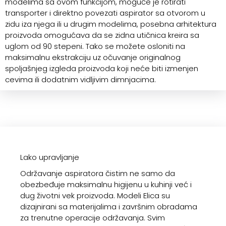
modelima sa ovom funkcijom, moguće je rotirati
transporter i direktno povezati aspirator sa otvorom u
zidu iza njega ili u drugim modelima, posebna arhitektura
proizvoda omogućava da se zidna utičnica kreira sa
uglom od 90 stepeni. Tako se možete osloniti na
maksimalnu ekstrakciju uz očuvanje originalnog
spoljašnjeg izgleda proizvoda koji neće biti izmenjen
cevima ili dodatnim vidljivim dimnjacima.
Lako upravljanje
Održavanje aspiratora čistim ne samo da
obezbeđuje maksimalnu higijenu u kuhinji već i
dug životni vek proizvoda. Modeli Elica su
dizajnirani sa materijalima i završnim obradama
za trenutne operacije održavanja. Svim