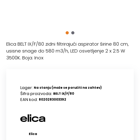
Elica BELT IX/F/80 zidni filtrirajući aspirator širine 80 cm,
usisne snage do 580 m3/h, LED osvetljenje 2 x 2.5 W
3500K. Boja: Inox
Lager:
Na stanju (može se poručiti na zahtev)
Šifra proizvoda:
BELT IX/F/80
EAN kod:
8020283003392
Elica