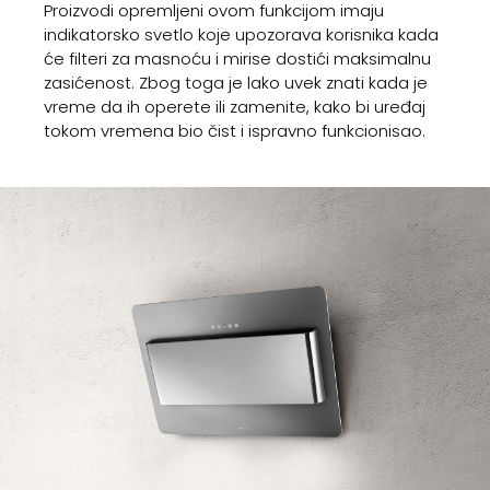
Proizvodi opremljeni ovom funkcijom imaju
indikatorsko svetlo koje upozorava korisnika kada
će filteri za masnoću i mirise dostići maksimalnu
zasićenost. Zbog toga je lako uvek znati kada je
vreme da ih operete ili zamenite, kako bi uređaj
tokom vremena bio čist i ispravno funkcionisao.