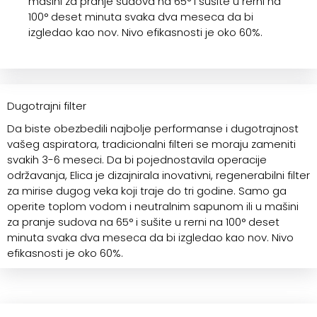
mašini za pranje sudova na 65° i sušite u rerni na
100° deset minuta svaka dva meseca da bi
izgledao kao nov. Nivo efikasnosti je oko 60%.
Dugotrajni filter
Da biste obezbedili najbolje performanse i dugotrajnost
vašeg aspiratora, tradicionalni filteri se moraju zameniti
svakih 3-6 meseci. Da bi pojednostavila operacije
održavanja, Elica je dizajnirala inovativni, regenerabilni filter
za mirise dugog veka koji traje do tri godine. Samo ga
operite toplom vodom i neutralnim sapunom ili u mašini
za pranje sudova na 65° i sušite u rerni na 100° deset
minuta svaka dva meseca da bi izgledao kao nov. Nivo
efikasnosti je oko 60%.