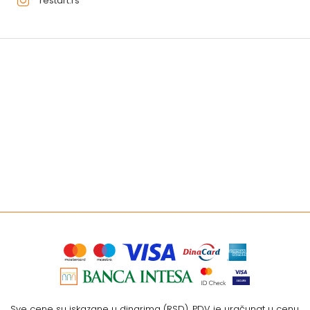
restart.rs
Sve cene su iskazane u dinarima (RSD). PDV je uračunat u cenu.