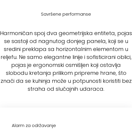
Savršene performanse
Harmoničan spoj dva geometrijska entiteta, pojas
se sastoji od nagnutog donjeg panela, koji se u
sredini preklapa sa horizontalnim elementom u
reljefu. Ne samo elegantne linije i sofisticirani oblici,
pojas je ergonomski osmišljen koji ostavlja
slobodu kretanja prilikom pripreme hrane, što
znači da se kuhinja može u potpunosti koristiti bez
straha od slučajnih udaraca.
Alarm za održavanje