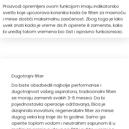
Proizvodi opremljeni ovom funkcijom imaju indikatorsko
svetlo koje upozorava korisnika kada će filteri za masnoću
i mirise dostići maksimalnu zasićenost. Zbog toga je lako
uvek znati kada je vreme da ih operete ili zamenite, kako
bi uređaj tokom vremena bio čist i ispravno funkcionisao.
Dugotrajni filter
Da biste obezbedili najbolje performanse i
dugotrajnost vašeg aspiratora, tradicionalni filteri
se moraju zameniti svakih 3-6 meseci. Da bi
pojednostavila operacije održavanja, Elica je
dizajnirala inovativni, regenerabilni filter za mirise
dugog veka koji traje do tri godine. Samo ga
operite toplom vodom i neutralnim sapunom ili u