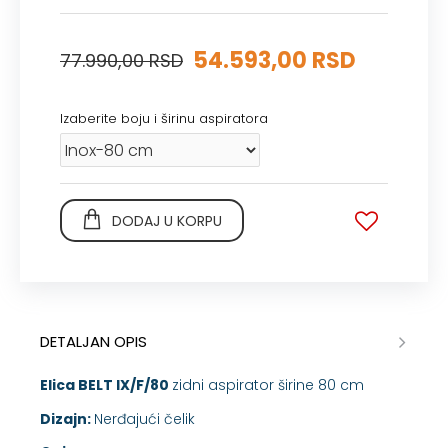
54.593,00 RSD
77.990,00 RSD
Izaberite boju i širinu aspiratora
DODAJ U KORPU
DETALJAN OPIS
Elica
BELT IX/F/80
zidni aspirator širine 80 cm
Dizajn:
Nerđajući čelik