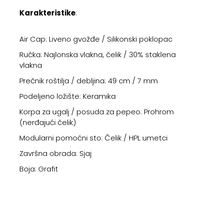
Karakteristike
:
Air Cap: Liveno gvožđe / Silikonski poklopac
Ručka: Najlonska vlakna, čelik / 30% staklena
vlakna
Prečnik roštilja / debljina: 49 cm / 7 mm
Podeljeno ložište: Keramika
Korpa za ugalj / posuda za pepeo: Prohrom
(nerđajući čelik)
Modularni pomoćni sto: Čelik / HPL umetci
Završna obrada: Sjaj
Boja: Grafit