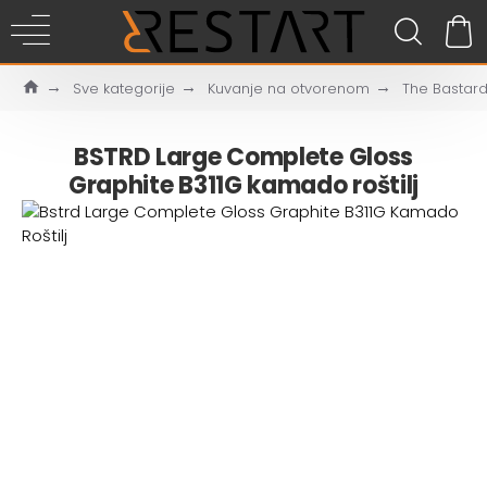
Sve kategorije
Kuvanje na otvorenom
The Bastard
BSTRD Large Complete Gloss
Graphite B311G kamado roštilj