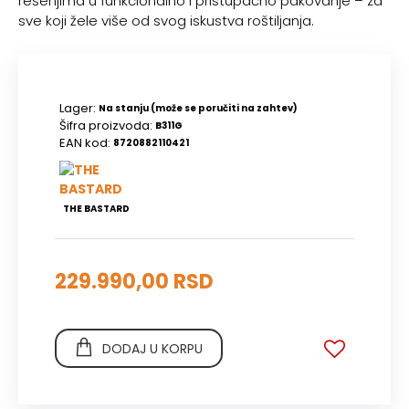
rešenjima u funkcionalno i pristupačno pakovanje – za
sve koji žele više od svog iskustva roštiljanja.
Lager:
Na stanju (može se poručiti na zahtev)
Šifra proizvoda:
B311G
EAN kod:
8720882110421
THE BASTARD
229.990,00 RSD
DODAJ U KORPU