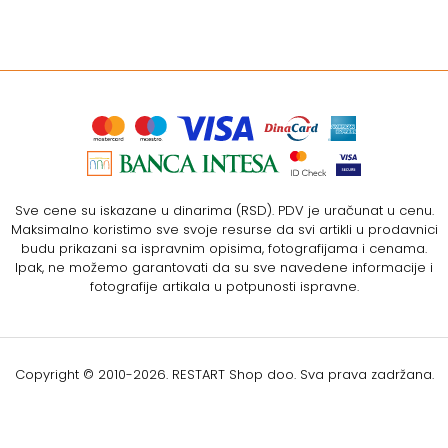
Sve cene su iskazane u dinarima (RSD). PDV je uračunat u cenu.
Maksimalno koristimo sve svoje resurse da svi artikli u prodavnici
budu prikazani sa ispravnim opisima, fotografijama i cenama.
Ipak, ne možemo garantovati da su sve navedene informacije i
fotografije artikala u potpunosti ispravne.
Copyright © 2010-
2026. RESTART Shop doo. Sva prava zadržana.
Softverska izrada: