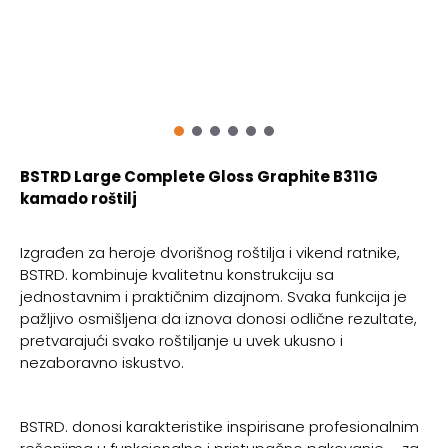
BSTRD Large Complete Gloss Graphite B311G
kamado roštilj
Izgrađen za heroje dvorišnog roštilja i vikend ratnike,
BSTRD. kombinuje kvalitetnu konstrukciju sa
jednostavnim i praktičnim dizajnom. Svaka funkcija je
pažljivo osmišljena da iznova donosi odlične rezultate,
pretvarajući svako roštiljanje u uvek ukusno i
nezaboravno iskustvo.
BSTRD. donosi karakteristike inspirisane profesionalnim