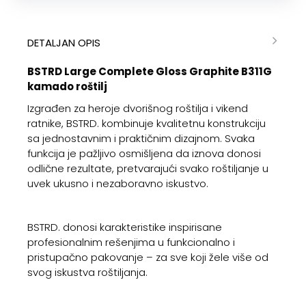
DETALJAN OPIS
BSTRD Large Complete Gloss Graphite B311G
kamado roštilj
Izgrađen za heroje dvorišnog roštilja i vikend
ratnike, BSTRD. kombinuje kvalitetnu konstrukciju
sa jednostavnim i praktičnim dizajnom. Svaka
funkcija je pažljivo osmišljena da iznova donosi
odlične rezultate, pretvarajući svako roštiljanje u
uvek ukusno i nezaboravno iskustvo.
BSTRD. donosi karakteristike inspirisane
profesionalnim rešenjima u funkcionalno i
pristupačno pakovanje – za sve koji žele više od
svog iskustva roštiljanja.