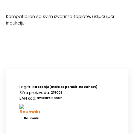
Kompatibilan sa svim izvorima toplote, uključujući
indukciju.
Lager:
Na stanju (može se poručiti na zahtev)
Šifra proizvoda:
219008
EAN kod:
3216382190087
Baumalu