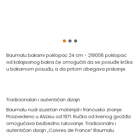
Baumalu bakarni poklopac 24 cm - 219008 poklopac
od kalajisanog bakra će omogućiti da se posuđe krčka
u bakarnom posuđu, a da pritom izbegava prskanje.
Tradicionalan i autentičan dizajn
Baumalu nudi izuzetan materijal i francusko znanje.
Proizvedeno u Alzasu od 1971. Ručka od livenog gvožđa
omogućava bezbedno rukovanje. Tradicionalni i
autentičan dizajn „Coivres de France“ Baumalu.