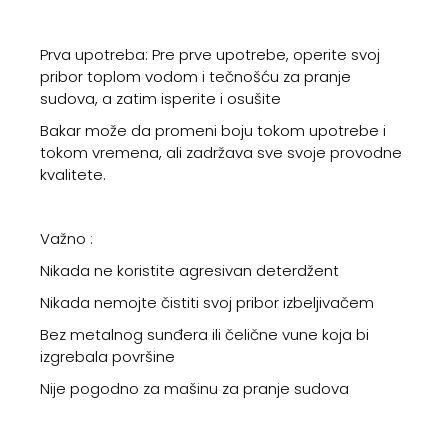
Prva upotreba:
Pre prve upotrebe, operite svoj
pribor toplom vodom i tečnošću za pranje
sudova, a zatim isperite i osušite
Bakar može da promeni boju tokom upotrebe i
tokom vremena, ali zadržava sve svoje provodne
kvalitete.
Važno :
Nikada ne koristite agresivan deterdžent
Nikada nemojte čistiti svoj pribor izbeljivačem
Bez metalnog sunđera ili čelične vune koja bi
izgrebala površine
Nije pogodno za mašinu za pranje sudova