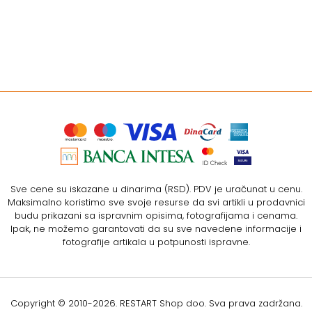
Sve cene su iskazane u dinarima (RSD). PDV je uračunat u cenu.
Maksimalno koristimo sve svoje resurse da svi artikli u prodavnici
budu prikazani sa ispravnim opisima, fotografijama i cenama.
Ipak, ne možemo garantovati da su sve navedene informacije i
fotografije artikala u potpunosti ispravne.
Copyright © 2010-
2026. RESTART Shop doo. Sva prava zadržana.