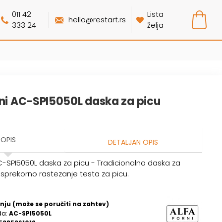
011 42
Lista
hello@restart.rs
333 24
želja
rni AC-SPI5050L daska za picu
OPIS
DETALJAN OPIS
AC-SPI5050L daska za picu - Tradicionalna daska za
esprekorno rastezanje testa za picu.
nju (može se poručiti na zahtev)
da:
AC-SPI5050L