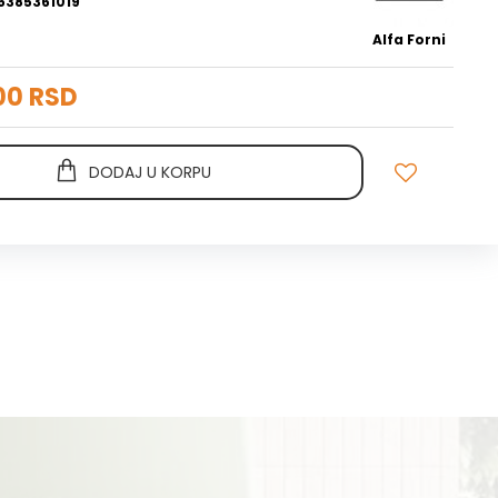
5385361019
Alfa Forni
00 RSD
DODAJ U KORPU