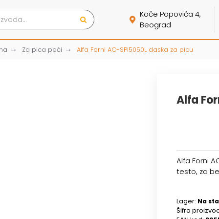
Koče Popovića 4,
Beograd
ma
Za pica peći
Alfa Forni AC-SPI5050L daska za picu
Alfa Fo
Alfa Forni 
testo, za b
Lager:
Na sta
Šifra proizvo