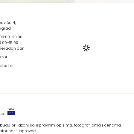
ovića 4,
eograd
 09:00-20:00
0:00-15:00
 neradan dan
3 24
tart.rs
i budu prikazani sa ispravnim opisima, fotografijama i cenama.
otpunosti ispravne.