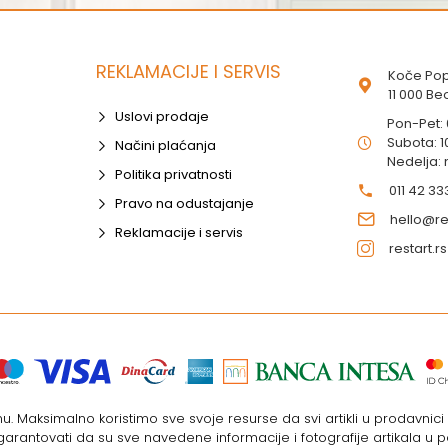
REKLAMACIJE I SERVIS
Koče Pop
11 000 B
Uslovi prodaje
Pon-Pet:
Subota: 1
Načini plaćanja
Nedelja:
Politika privatnosti
011 42 33
Pravo na odustajanje
hello@res
Reklamacije i servis
restart.rs
. Maksimalno koristimo sve svoje resurse da svi artikli u prodavnic
rantovati da su sve navedene informacije i fotografije artikala u p