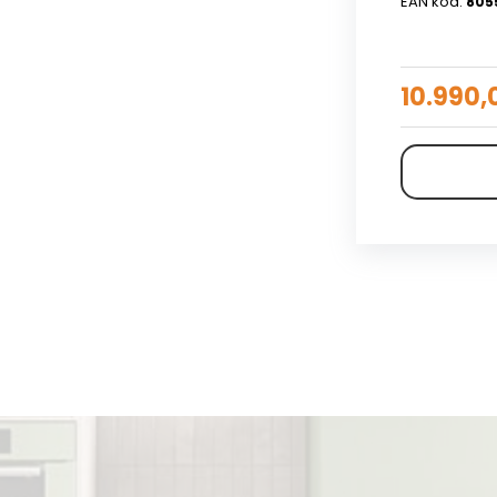
EAN kod:
805
10.990,