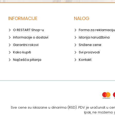
INFORMACIJE
NALOG
O RESTART Shop-u
Forma za reklamaciju
Informacije o dostavi
Istorija narudžbina
Garantni rokovi
Snižene cene
Kako kupiti
Svi proizvodi
Najčešća pitanja
Kontakt
Sve cene su iskazane u dinarima (RSD). PDV je uračunat u cenu
Ipak, ne možemo ga