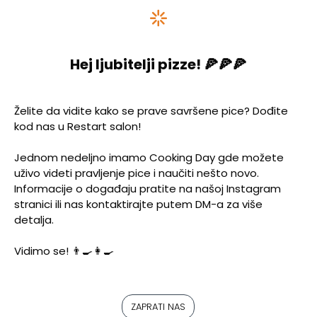
Hej ljubitelji pizze! 🍕🍕🍕
Želite da vidite kako se prave savršene pice? Dođite
kod nas u Restart salon!
Jednom nedeljno imamo Cooking Day gde možete
uživo videti pravljenje pice i naučiti nešto novo.
Informacije o događaju pratite na našoj Instagram
stranici ili nas kontaktirajte putem DM-a za više
detalja.
Vidimo se! 👨‍🍳👩‍🍳
ZAPRATI NAS