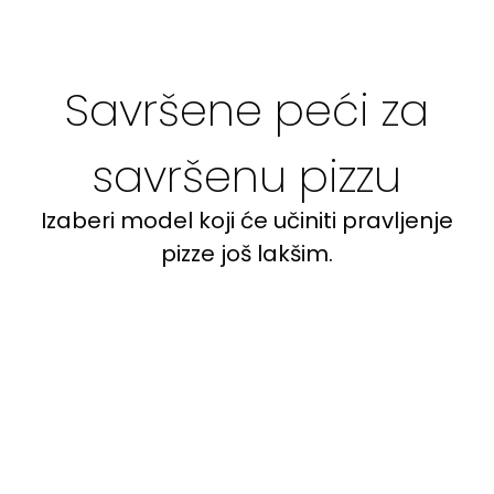
Savršene peći za
savršenu pizzu
Izaberi model koji će učiniti pravljenje
pizze još lakšim.
Na drva