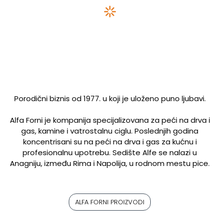
Porodični biznis od 1977. u koji je uloženo puno ljubavi.
Alfa Forni je kompanija specijalizovana za peći na drva i
gas, kamine i vatrostalnu ciglu. Poslednjih godina
koncentrisani su na peći na drva i gas za kućnu i
profesionalnu upotrebu. Sedište Alfe se nalazi u
Anagniju, između Rima i Napolija, u rodnom mestu pice.
ALFA FORNI PROIZVODI