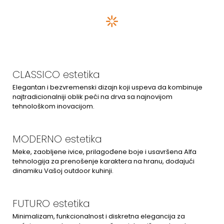
CLASSICO estetika
Elegantan i bezvremenski dizajn koji uspeva da kombinuje
najtradicionalniji oblik peći na drva sa najnovijom
tehnološkom inovacijom.
MODERNO estetika
Meke, zaobljene ivice, prilagođene boje i usavršena Alfa
tehnologija za prenošenje karaktera na hranu, dodajući
dinamiku Vašoj outdoor kuhinji.
FUTURO estetika
Minimalizam, funkcionalnost i diskretna elegancija za