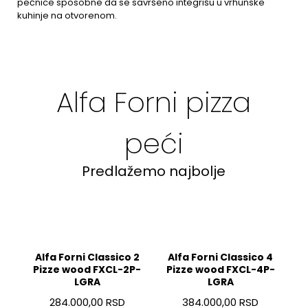
pećnice sposobne da se savršeno integrišu u vrhunske
kuhinje na otvorenom.
Alfa Forni pizza
peći
Predlažemo najbolje
A
Alfa Forni Classico 2
Alfa Forni Classico 4
Pizze wood FXCL-2P-
Pizze wood FXCL-4P-
LGRA
LGRA
284.000,00 RSD
384.000,00 RSD