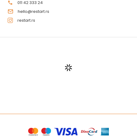
011 42 333 24
hello@restart.rs
restart.rs