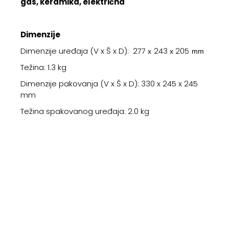
gas, keramika, električna
Dimenzije
Dimenzije uređaja (V x Š x D): 277
243
205
x
x
mm
Težina: 1.3 kg
Dimenzije pakovanja (V x Š x D): 330 x 245 x 245
mm
Težina spakovanog uređaja: 2.0 kg