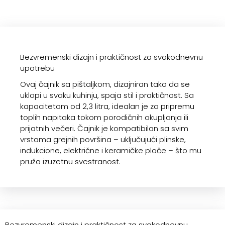
Bezvremenski dizajn i praktičnost za svakodnevnu
upotrebu
Ovaj čajnik sa pištaljkom, dizajniran tako da se
uklopi u svaku kuhinju, spaja stil i praktičnost. Sa
kapacitetom od 2,3 litra, idealan je za pripremu
toplih napitaka tokom porodičnih okupljanja ili
prijatnih večeri. Čajnik je kompatibilan sa svim
vrstama grejnih površina – uključujući plinske,
indukcione, električne i keramičke ploče – što mu
pruža izuzetnu svestranost.
Bezvremenski dizajn i praktičnost za svakodnevnu