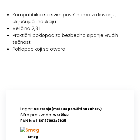
Kompatibilno sa svim površinama za kuvanje,
uključujući indukciju
Veličina 2,3 l
Praktični poklopac za bezbedno sipanje vrućih
tečnosti
Poklopac koji se otvara
Lager:
Na stanju (može se poručiti na zahtev)
Šifra proizvoda:
WKF01RD
EAN kod:
8017709347925
Smeg