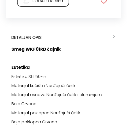
DODAJ U KORPU
DETALJAN OPIS
Smeg WKF01RD čajnik
Estetika
Estetika:Stil 50-ih
Materijal kućišta:Nerđajući čelik
Materijal osnove:Nerđajući čelik i aluminijum
Boja:Crvena
Materijal poklopca:Nerđajući čelik
Boja poklopca:Crvena