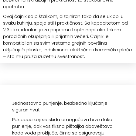
upotrebu
Ovaj čajnik sa pištaljkom, dizajniran tako da se uklopi u
svaku kuhinju, spaja stil i praktičnost. Sa kapacitetom od
2,3 litra, idealan je za pripremu toplih napitaka tokom
porodičnih okupljanja ili prijatnih večeri. Čajnik je
kompatibilan sa svim vrstama grejnih površina –
uključujući plinske, indukcione, električne i keramičke ploče
– što mu pruža izuzetnu svestranost.
Jednostavno punjenje, bezbedno ključanje i
siguran hvat
Poklopac koji se skida omogućava brzo i lako
punjenje, dok vas fiksna pištaljka obaveštava
kada voda proključa, čime se osiguravaju