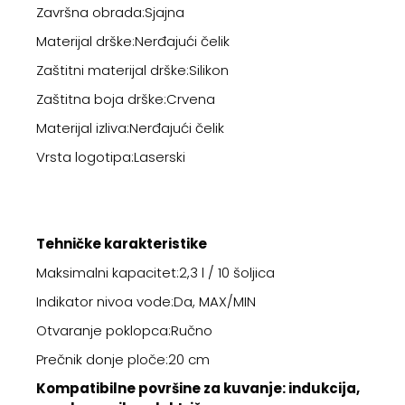
Završna obrada:Sjajna
Materijal drške:Nerđajući čelik
Zaštitni materijal drške:Silikon
Zaštitna boja drške:Crvena
Materijal izliva:Nerđajući čelik
Vrsta logotipa:Laserski
Tehničke karakteristike
Maksimalni kapacitet:2,3 l / 10 šoljica
Indikator nivoa vode:Da, MAX/MIN
Otvaranje poklopca:Ručno
Prečnik donje ploče:20 cm
Kompatibilne površine za kuvanje: indukcija,