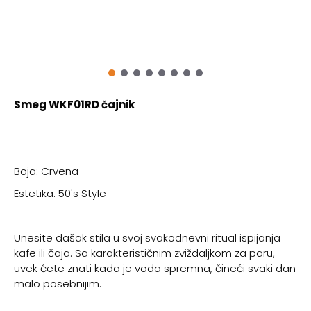
Smeg WKF01RD čajnik
Boja: Crvena
Estetika: 50's Style
Unesite dašak stila u svoj svakodnevni ritual ispijanja
kafe ili čaja. Sa karakterističnim zviždaljkom za paru,
uvek ćete znati kada je voda spremna, čineći svaki dan
malo posebnijim.