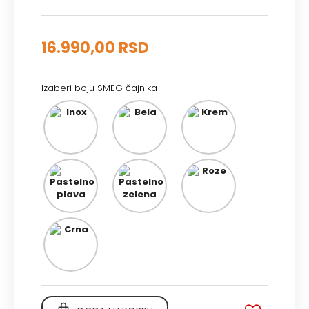
16.990,00 RSD
Izaberi boju SMEG čajnika
Inox
Bela
Krem
Pastelno
Pastelno
Roze
plava
zelena
Crna