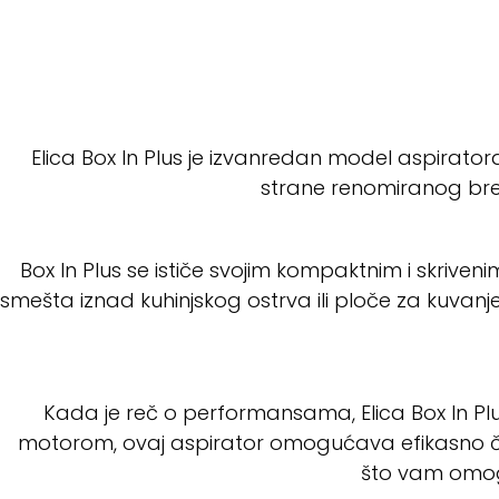
Elica Box In Plus je izvanredan model aspirato
strane renomiranog bren
Box In Plus se ističe svojim kompaktnim i skrive
smešta iznad kuhinjskog ostrva ili ploče za kuvanje
Kada je reč o performansama, Elica Box In Plu
motorom, ovaj aspirator omogućava efikasno čiš
što vam omog