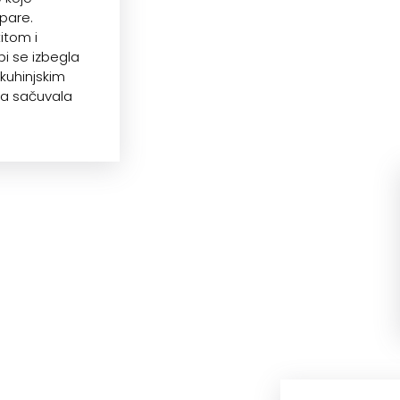
pare.
itom i
i se izbegla
kuhinjskim
na sačuvala