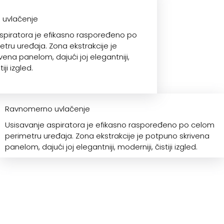
uvlačenje
spiratora je efikasno raspoređeno po
tru uređaja. Zona ekstrakcije je
ena panelom, dajući joj elegantniji,
iji izgled.
Ravnomerno uvlačenje
Usisavanje aspiratora je efikasno raspoređeno po celom
perimetru uređaja. Zona ekstrakcije je potpuno skrivena
panelom, dajući joj elegantniji, moderniji, čistiji izgled.