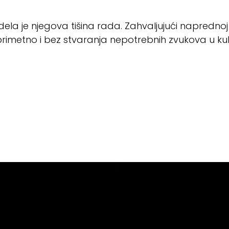
dela je njegova tišina rada. Zahvaljujući naprednoj
rimetno i bez stvaranja nepotrebnih zvukova u kuhi