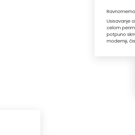
Ravnomerno 
Usisavanje a
celom perime
potpuno skriv
moderniji, čist