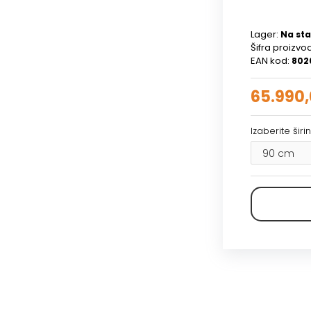
Lager:
Na sta
Šifra proizvo
EAN kod:
802
65.990
Izaberite šir