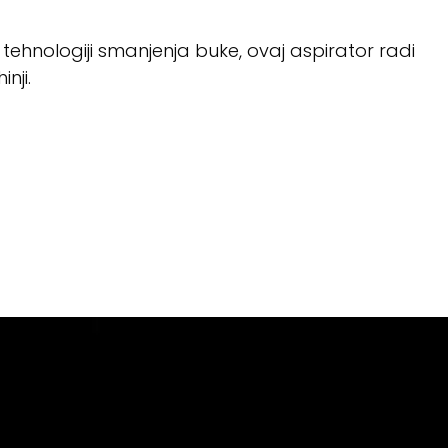
 tehnologiji smanjenja buke, ovaj aspirator radi
nji.