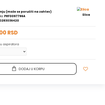
nju (može se poručiti na zahtev)
Elica
da:
PRF0097796A
0283036420
,00 RSD
inu aspiratora
DODAJ U KORPU