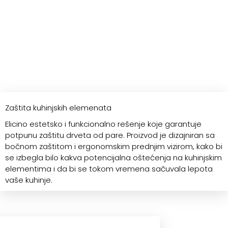
Zaštita kuhinjskih elemenata
Elicino estetsko i funkcionalno rešenje koje garantuje
potpunu zaštitu drveta od pare. Proizvod je dizajniran sa
bočnom zaštitom i ergonomskim prednjim vizirom, kako bi
se izbegla bilo kakva potencijalna oštećenja na kuhinjskim
elementima i da bi se tokom vremena sačuvala lepota
vaše kuhinje.