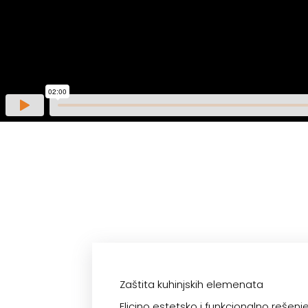
Zaštita kuhinjskih elemenata
Elicino estetsko i funkcionalno rešenj