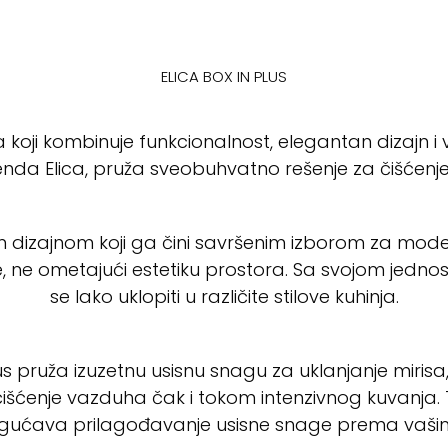
ELICA BOX IN PLUS
ra koji kombinuje funkcionalnost, elegantan dizajn 
da Elica, pruža sveobuhvatno rešenje za čišćenje 
nim dizajnom koji ga čini savršenim izborom za mode
, ne ometajući estetiku prostora. Sa svojom jednost
se lako uklopiti u različite stilove kuhinja.
s pruža izuzetnu usisnu snagu za uklanjanje mirisa
ćenje vazduha čak i tokom intenzivnog kuvanja. 
ućava prilagođavanje usisne snage prema vaš