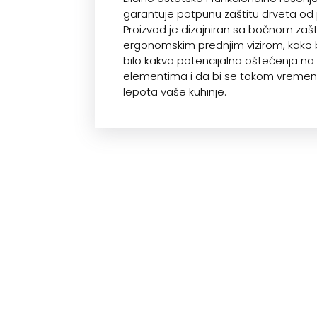
garantuje potpunu zaštitu drveta od 
Proizvod je dizajniran sa bočnom zašt
ergonomskim prednjim vizirom, kako b
bilo kakva potencijalna oštećenja na 
elementima i da bi se tokom vreme
lepota vaše kuhinje.