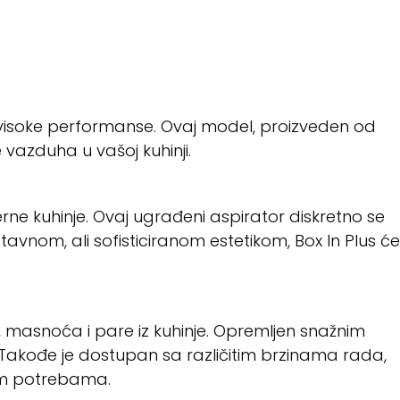
i visoke performanse. Ovaj model, proizveden od
vazduha u vašoj kuhinji.
rne kuhinje. Ovaj ugrađeni aspirator diskretno se
avnom, ali sofisticiranom estetikom, Box In Plus će
, masnoća i pare iz kuhinje. Opremljen snažnim
Takođe je dostupan sa različitim brzinama rada,
im potrebama.