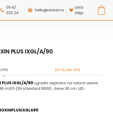
011 42
Lista
hello@restart.rs
333 24
želja
OXIN PLUS IXGL/A/90
OPIS
DETALJAN OPIS
N PLUS IXGL/A/90
ugradni aspirator na odvod usisne
5 m3/h (EN standard 61591) , širine 90 cm. LED
BOXINPLUSIXGLA90