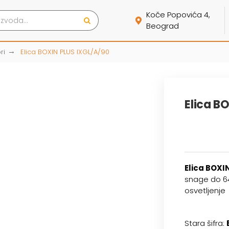
Koče Popovića 4,
Beograd
ri
Elica BOXIN PLUS IXGL/A/90
Elica B
Elica BOXI
snage do 64
osvetljenje
Stara šifra: