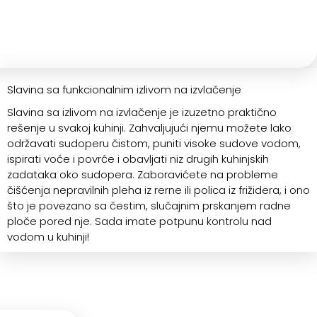
Slavina sa funkcionalnim izlivom na izvlačenje
Slavina sa izlivom na izvlačenje je izuzetno praktično
rešenje u svakoj kuhinji. Zahvaljujući njemu možete lako
održavati sudoperu čistom, puniti visoke sudove vodom,
ispirati voće i povrće i obavljati niz drugih kuhinjskih
zadataka oko sudopera. Zaboravićete na probleme
čišćenja nepravilnih pleha iz rerne ili polica iz frižidera, i ono
što je povezano sa čestim, slučajnim prskanjem radne
ploče pored nje. Sada imate potpunu kontrolu nad
vodom u kuhinji!