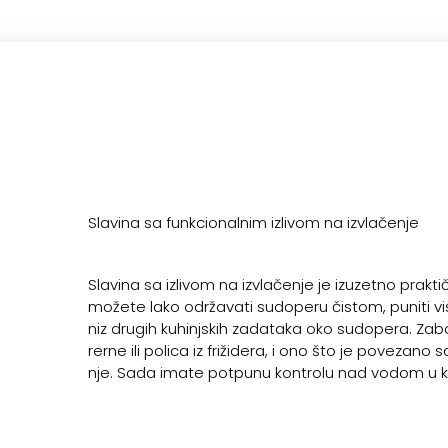
Slavina sa funkcionalnim izlivom na izvlačenje
Slavina sa izlivom na izvlačenje je izuzetno prakti
možete lako održavati sudoperu čistom, puniti vis
niz drugih kuhinjskih zadataka oko sudopera. Zab
rerne ili polica iz frižidera, i ono što je poveza
nje. Sada imate potpunu kontrolu nad vodom u ku