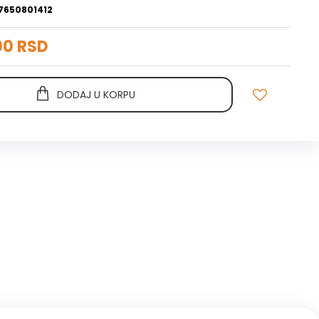
7650801412
00 RSD
DODAJ U KORPU