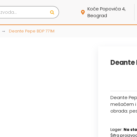
Koče Popovića 4,
Beograd
Deante Pepe BDP 771M
Deante 
Deante Pep
mešačem i t
obrada: pe
Lager:
Na sta
Šifra proizvo