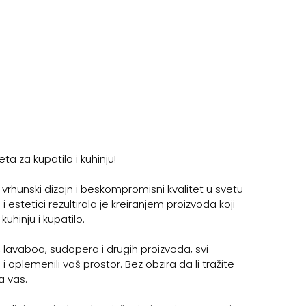
ta za kupatilo i kuhinju!
 vrhunski dizajn i beskompromisni kvalitet u svetu
estetici rezultirala je kreiranjem proizvoda koji
uhinju i kupatilo.
lavaboa, sudopera i drugih proizvoda, svi
i oplemenili vaš prostor. Bez obzira da li tražite
a vas.