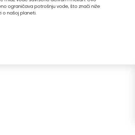
no ograničava potrošnju vode, što znači niže
 o našoj planeti.