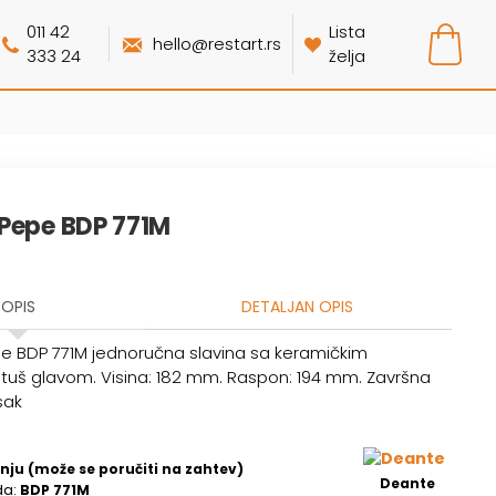
011 42
Lista
hello@restart.rs
333 24
želja
Pepe BDP 771M
OPIS
DETALJAN OPIS
e BDP 771M jednoručna slavina sa keramičkim
uš glavom. Visina: 182 mm. Raspon: 194 mm. Završna
sak
nju (može se poručiti na zahtev)
Deante
da:
BDP 771M