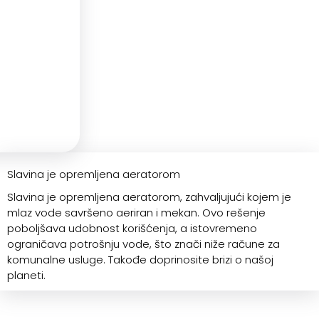
Slavina je opremljena aeratorom
Slavina je opremljena aeratorom, zahvaljujući kojem je
mlaz vode savršeno aeriran i mekan. Ovo rešenje
poboljšava udobnost korišćenja, a istovremeno
ograničava potrošnju vode, što znači niže račune za
komunalne usluge. Takođe doprinosite brizi o našoj
planeti.