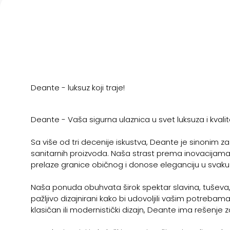
Deante - luksuz koji traje!
Deante - Vaša sigurna ulaznica u svet luksuza i kvalite
Sa više od tri decenije iskustva, Deante je sinonim za
sanitarnih proizvoda. Naša strast prema inovacijama i 
prelaze granice običnog i donose eleganciju u svaku k
Naša ponuda obuhvata širok spektar slavina, tuševa, 
pažljivo dizajnirani kako bi udovoljili vašim potrebama 
klasičan ili modernistički dizajn, Deante ima rešenje z