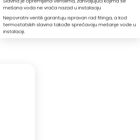
Slavina je opremljena ventilima, zahvaljujući kojima se
mešana voda ne vraća nazad u instalaciju
Nepovratni ventili garantuju ispravan rad fitinga, a kod
termostatskih slavina takođe sprečavaju mešanje vode u
instalaciji.