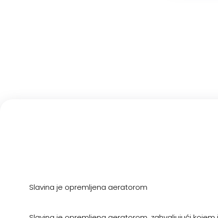
Slavina je opremljena aeratorom
Slavina je opremljena aeratorom, zahvaljujući kojem