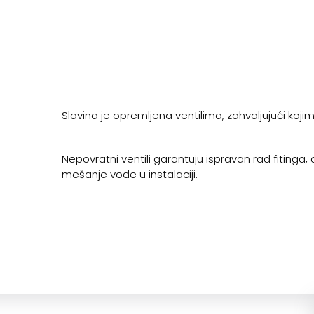
Slavina je opremljena ventilima, zahvaljujući ko
Nepovratni ventili garantuju ispravan rad fitinga
mešanje vode u instalaciji.