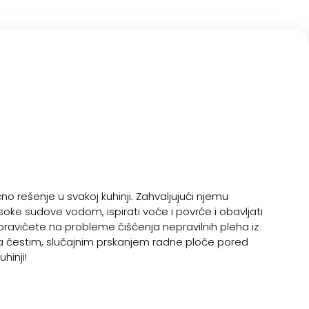
čno rešenje u svakoj kuhinji. Zahvaljujući njemu
oke sudove vodom, ispirati voće i povrće i obavljati
oravićete na probleme čišćenja nepravilnih pleha iz
no sa čestim, slučajnim prskanjem radne ploče pored
hinji!