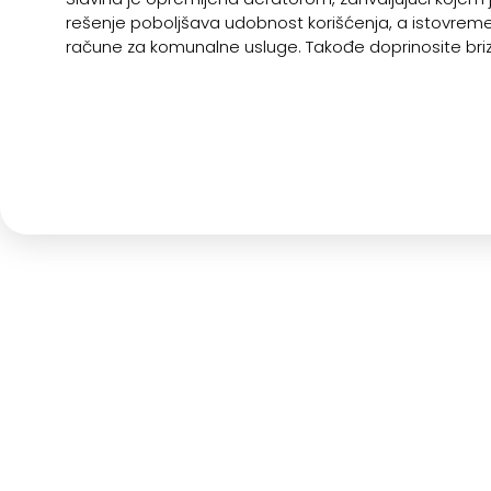
rešenje poboljšava udobnost korišćenja, a istovreme
račune za komunalne usluge. Takođe doprinosite brizi