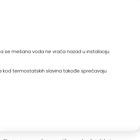
jima se mešana voda ne vraća nazad u instalaciju
, a kod termostatskih slavina takođe sprečavaju